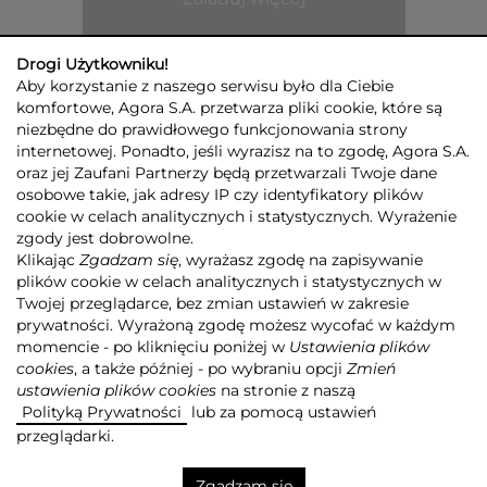
Drogi Użytkowniku!
Aby korzystanie z naszego serwisu było dla Ciebie
komfortowe, Agora S.A. przetwarza pliki cookie, które są
niezbędne do prawidłowego funkcjonowania strony
internetowej. Ponadto, jeśli wyrazisz na to zgodę, Agora S.A.
GRUPA AGORA
DLA INWESTORÓW
DLA MEDIÓW
REKLAMA
oraz jej Zaufani Partnerzy będą przetwarzali Twoje dane
ESG
KONTAKT
osobowe takie, jak adresy IP czy identyfikatory plików
cookie w celach analitycznych i statystycznych. Wyrażenie
© 2026 Copyright AGORA SA
zgody jest dobrowolne.
POLITYKA PRYWATNOŚCI AGORA S.A.
Klikając
Zgadzam się
, wyrażasz zgodę na zapisywanie
POLITYKA PRYWATNOŚCI SERWISU AGORA.PL
plików cookie w celach analitycznych i statystycznych w
POLITYKA TRANSPARENTNOŚCI
Twojej przeglądarce, bez zmian ustawień w zakresie
prywatności. Wyrażoną zgodę możesz wycofać w każdym
ZASTRZEŻENIE PRAWNOAUTORSKIE
momencie - po kliknięciu poniżej w
Ustawienia plików
INFORMACJE O USŁUGACH MEDIALNYCH
MAPA SERWISU
RSS
cookies
, a także później - po wybraniu opcji
Zmień
ustawienia plików cookies
na stronie z naszą
Realizacja
NoMonday
Polityką Prywatności
lub za pomocą ustawień
przeglądarki.
Zgadzam się