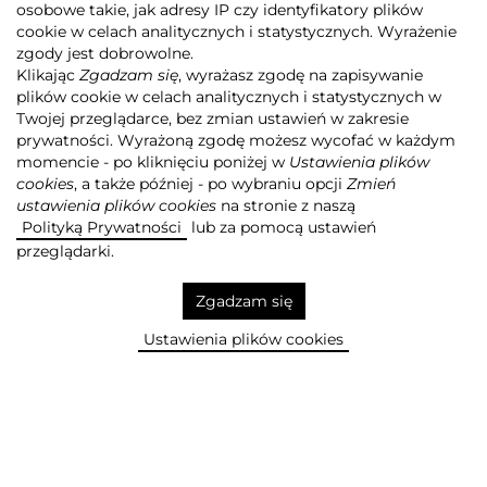
osobowe takie, jak adresy IP czy identyfikatory plików
cookie w celach analitycznych i statystycznych. Wyrażenie
zgody jest dobrowolne.
Klikając
Zgadzam się
, wyrażasz zgodę na zapisywanie
plików cookie w celach analitycznych i statystycznych w
Twojej przeglądarce, bez zmian ustawień w zakresie
prywatności. Wyrażoną zgodę możesz wycofać w każdym
momencie - po kliknięciu poniżej w
Ustawienia plików
cookies
, a także później - po wybraniu opcji
Zmień
ustawienia plików cookies
na stronie z naszą
Agora
Dla Inwestorów
walne Zgromadzenie
Polityką Prywatności
lub za pomocą ustawień
przeglądarki.
DODAJ DO SCHOWKA +
Zgadzam się
Ustawienia plików cookies
WALNE ZGROMADZENIE
AGORY MA KOMPETENCJE
PRZEWIDZIANE PRZEZ