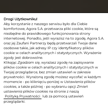
Drogi Użytkowniku!
Aby korzystanie z naszego serwisu było dla Ciebie
komfortowe, Agora S.A. przetwarza pliki cookie, które są
niezbędne do prawidłowego funkcjonowania strony
internetowej. Ponadto, jeśli wyrazisz na to zgodę, Agora S.A.
oraz jej Zaufani Partnerzy będą przetwarzali Twoje dane
osobowe takie, jak adresy IP czy identyfikatory plików
cookie w celach analitycznych i statystycznych. Wyrażenie
zgody jest dobrowolne.
Klikając
Zgadzam się
, wyrażasz zgodę na zapisywanie
plików cookie w celach analitycznych i statystycznych w
Twojej przeglądarce, bez zmian ustawień w zakresie
Agora
Grupa Agora
Działalność
Internet
prywatności. Wyrażoną zgodę możesz wycofać w każdym
momencie - po kliknięciu poniżej w
Ustawienia plików
cookies
, a także później - po wybraniu opcji
Zmień
ustawienia plików cookies
na stronie z naszą
DODAJ DO SCHOWKA +
Polityką Prywatności
lub za pomocą ustawień
przeglądarki.