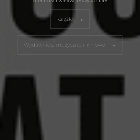
Literatura i wiedza, muzyka i film
Książki
Wydawnicta muzyczne i filmowe