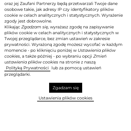
oraz jej Zaufani Partnerzy będą przetwarzali Twoje dane
osobowe takie, jak adresy IP czy identyfikatory plików
Agora
Grupa Agora
Działalność
cookie w celach analitycznych i statystycznych. Wyrażenie
Wydawnictwo
zgody jest dobrowolne.
Klikając
Zgadzam się
, wyrażasz zgodę na zapisywanie
plików cookie w celach analitycznych i statystycznych w
Twojej przeglądarce, bez zmian ustawień w zakresie
DODAJ DO SCHOWKA +
prywatności. Wyrażoną zgodę możesz wycofać w każdym
momencie - po kliknięciu poniżej w
Ustawienia plików
cookies
, a także później - po wybraniu opcji
Zmień
ustawienia plików cookies
na stronie z naszą
Wydajemy książki uznanych
Polityką Prywatności
lub za pomocą ustawień
autorów i płyty
przeglądarki.
najpopularniejszych artystów
Zgadzam się
USUŃ ZE SCHOWKA
Ustawienia plików cookies
Więcej