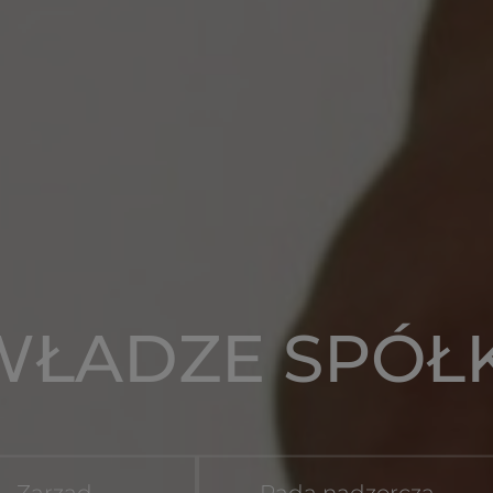
WŁADZE SPÓŁK
Zarząd
Rada nadzorcza