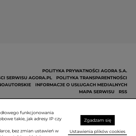
POLITYKA PRYWATNOŚCI AGORA S.A.
CI SERWISU AGORA.PL
POLITYKA TRANSPARENTNOŚCI
NOAUTORSKIE
INFORMACJE O USŁUGACH MEDIALNYCH
MAPA SERWISU
RSS
Realizacja
NoMonday
awidłowego funkcjonowania
obowe takie, jak adresy IP czy
Zgadzam się
darce, bez zmian ustawień w
Ustawienia plików cookies