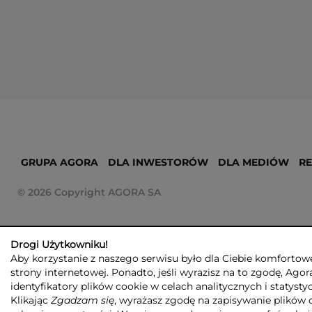
GRUPA AGORA
DLA INWESTORÓW
DLA MEDIÓW
R
© 2026 Copyright AGORA SA
Drogi Użytkowniku!
Aby korzystanie z naszego serwisu było dla Ciebie komfortowe
strony internetowej. Ponadto, jeśli wyrazisz na to zgodę, Agor
identyfikatory plików cookie w celach analitycznych i statyst
Klikając
Zgadzam się
, wyrażasz zgodę na zapisywanie plików 