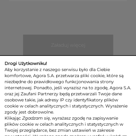
Załaduj więcej
Drogi Użytkowniku!
Aby korzystanie z naszego serwisu było dla Ciebie
komfortowe, Agora S.A. przetwarza pliki cookie, które są
niezbędne do prawidłowego funkcjonowania strony
internetowej. Ponadto, jeśli wyrazisz na to zgodę, Agora S.A.
GRUPA AGORA
DLA INWESTORÓW
DLA MEDIÓW
REKLAMA
oraz jej Zaufani Partnerzy będą przetwarzali Twoje dane
ESG
KONTAKT
osobowe takie, jak adresy IP czy identyfikatory plików
cookie w celach analitycznych i statystycznych. Wyrażenie
© 2026 Copyright AGORA SA
zgody jest dobrowolne.
POLITYKA PRYWATNOŚCI AGORA S.A.
Klikając
Zgadzam się
, wyrażasz zgodę na zapisywanie
POLITYKA PRYWATNOŚCI SERWISU AGORA.PL
plików cookie w celach analitycznych i statystycznych w
POLITYKA TRANSPARENTNOŚCI
Twojej przeglądarce, bez zmian ustawień w zakresie