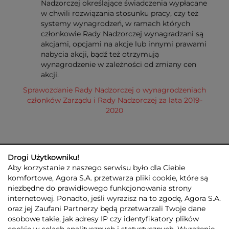
Nadzorczej określające świadczenia wypłacane
w chwili rozwiązania stosunku pracy, czy też
systemy wynagrodzeń, w ramach których
członkowie Rady Nadzorczej wynagradzani są
akcjami, opcjami na akcje lub innymi prawami
nabycia akcji, bądź też otrzymują
wynagrodzenie w zależności od zmiany cen
akcji.
Sprawozdanie Rady Nadzorczej o wynagrodzeniach
członków Zarządu i Rady Nadzorczej za lata 2019-
2020
Drogi Użytkowniku!
Aby korzystanie z naszego serwisu było dla Ciebie
komfortowe, Agora S.A. przetwarza pliki cookie, które są
niezbędne do prawidłowego funkcjonowania strony
internetowej. Ponadto, jeśli wyrazisz na to zgodę, Agora S.A.
GRUPA AGORA
DLA INWESTORÓW
DLA MEDIÓW
REKLAMA
oraz jej Zaufani Partnerzy będą przetwarzali Twoje dane
ESG
KONTAKT
osobowe takie, jak adresy IP czy identyfikatory plików