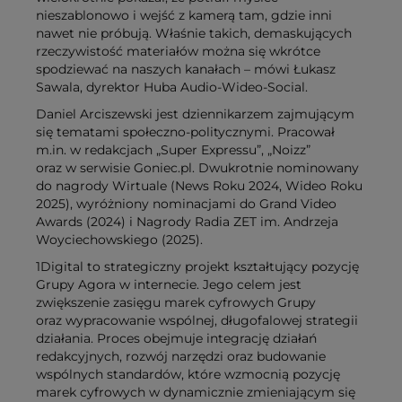
nieszablonowo i wejść z kamerą tam, gdzie inni
nawet nie próbują. Właśnie takich, demaskujących
rzeczywistość materiałów można się wkrótce
spodziewać na naszych kanałach – mówi Łukasz
Sawala, dyrektor Huba Audio‑Wideo‑Social.
Daniel Arciszewski jest dziennikarzem zajmującym
się tematami społeczno‑politycznymi. Pracował
m.in. w redakcjach „Super Expressu”, „Noizz”
oraz w serwisie Goniec.pl. Dwukrotnie nominowany
do nagrody Wirtuale (News Roku 2024, Wideo Roku
2025), wyróżniony nominacjami do Grand Video
Awards (2024) i Nagrody Radia ZET im. Andrzeja
Woyciechowskiego (2025).
1Digital to strategiczny projekt kształtujący pozycję
Grupy Agora w internecie. Jego celem jest
zwiększenie zasięgu marek cyfrowych Grupy
oraz wypracowanie wspólnej, długofalowej strategii
działania. Proces obejmuje integrację działań
redakcyjnych, rozwój narzędzi oraz budowanie
wspólnych standardów, które wzmocnią pozycję
marek cyfrowych w dynamicznie zmieniającym się