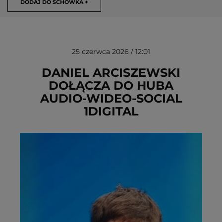
DODAJ DO SCHOWKA +
25 czerwca 2026 / 12:01
DANIEL ARCISZEWSKI
DOŁĄCZA DO HUBA
AUDIO‑WIDEO‑SOCIAL
USUŃ ZE SCHOWKA
1DIGITAL