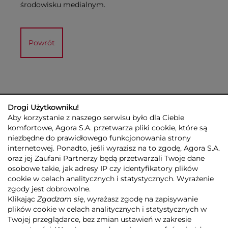
środowisku medialnym.
Powrót
Drogi Użytkowniku!
Aby korzystanie z naszego serwisu było dla Ciebie
komfortowe, Agora S.A. przetwarza pliki cookie, które są
niezbędne do prawidłowego funkcjonowania strony
internetowej. Ponadto, jeśli wyrazisz na to zgodę, Agora S.A.
GRUPA AGORA
DLA INWESTORÓW
DLA MEDIÓW
REKLAMA
oraz jej Zaufani Partnerzy będą przetwarzali Twoje dane
ESG
KONTAKT
osobowe takie, jak adresy IP czy identyfikatory plików
cookie w celach analitycznych i statystycznych. Wyrażenie
© 2026 Copyright AGORA SA
zgody jest dobrowolne.
POLITYKA PRYWATNOŚCI AGORA S.A.
Klikając
Zgadzam się
, wyrażasz zgodę na zapisywanie
POLITYKA PRYWATNOŚCI SERWISU AGORA.PL
plików cookie w celach analitycznych i statystycznych w
POLITYKA TRANSPARENTNOŚCI
Twojej przeglądarce, bez zmian ustawień w zakresie