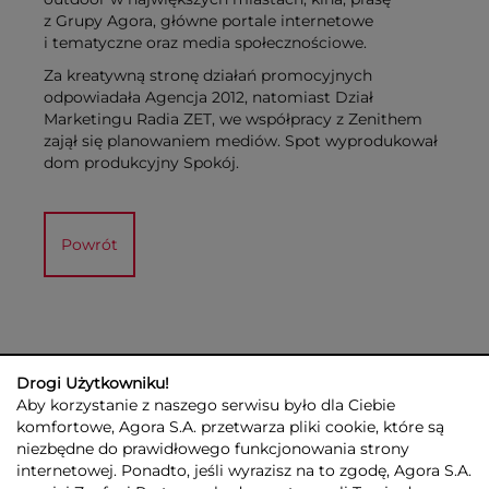
z Grupy Agora, główne portale internetowe
i tematyczne oraz media społecznościowe.
Za kreatywną stronę działań promocyjnych
odpowiadała Agencja 2012, natomiast Dział
Marketingu Radia ZET, we współpracy z Zenithem
zajął się planowaniem mediów. Spot wyprodukował
dom produkcyjny Spokój.
Powrót
Drogi Użytkowniku!
Aby korzystanie z naszego serwisu było dla Ciebie
komfortowe, Agora S.A. przetwarza pliki cookie, które są
niezbędne do prawidłowego funkcjonowania strony
internetowej. Ponadto, jeśli wyrazisz na to zgodę, Agora S.A.
GRUPA AGORA
DLA INWESTORÓW
DLA MEDIÓW
REKLAMA