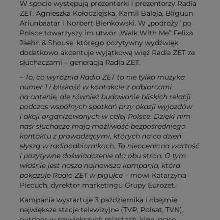
W spocie występują prezenterki i prezenterzy Radia
ZET: Agnieszka Kołodziejska, Kamil Baleja, Bliguun
Ariunbaatar i Norbert Bieńkowski. W „podróży” po
Polsce towarzyszy im utwór „Walk With Me” Felixa
Jaehn & Shouse, którego pozytywny wydźwięk
dodatkowo akcentuje wyjątkową więź Radia ZET ze
słuchaczami – generacją Radia ZET.
– To, co wyróżnia Radio ZET to nie tylko muzyka
numer 1 i bliskość w kontakcie z odbiorcami
na antenie, ale również budowanie bliskich relacji
podczas wspólnych spotkań przy okazji wyjazdów
i akcji organizowanych w całej Polsce. Dzięki nim
nasi słuchacze mają możliwość bezpośredniego
kontaktu z prowadzącymi, których na co dzień
słyszą w radioodbiornikach. To nieoceniona wartość
i pozytywne doświadczenie dla obu stron. O tym
właśnie jest nasza najnowsza kampania, która
pokazuje Radio ZET w pigułce
– mówi Katarzyna
Piecuch, dyrektor marketingu Grupy Eurozet.
Kampania wystartuje 3 października i obejmie
największe stacje telewizyjne (TVP, Polsat, TVN),
outdoor w największych miastach, kina, prasę