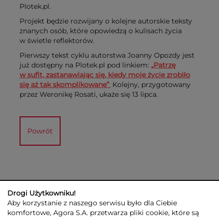
Plotek.pl.
Projekt będzie rozwijany o kolejne autorskie teksty
znanych osób, które opowiedzą o kulisach życia
w świetle reflektorów.
Pierwszy tekst cyklu autorstwa Joanny Opozdy jest
już dostępny na Plotek.pl pod linkiem:
„Patrzę
w sufit, zastanawiając się, kiedy moje życie zrobiło
się aż tak skomplikowane”
.
Kolejny, przygotowany
przez Weronikę Rosati, ukaże się 13 lipca.
Powrót
Drogi Użytkowniku!
Aby korzystanie z naszego serwisu było dla Ciebie
komfortowe, Agora S.A. przetwarza pliki cookie, które są