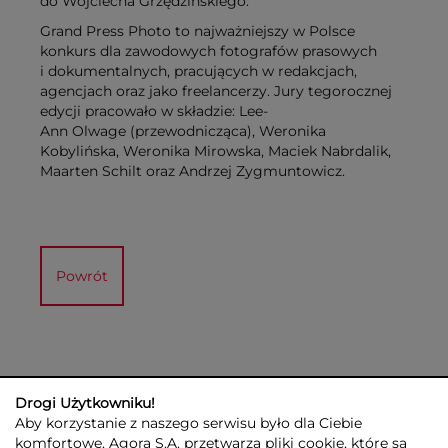
do Wojciecha Grzędzińskiego.
Grand Press Photo to najważniejszy w Polsce
konkurs dla zawodowych fotografów prasowych
i dokumentalnych, pracujących w redakcjach,
agencjach oraz jako freelancerzy. Jury tegorocznej
edycji pracowało w składzie: Lee-
Ann Olwage (przewodnicząca), Weronika
Kobylińska, Weronika Mirowska, Maciek Nabrdalik,
Maarten Schilt oraz Andrzej Zygmuntowicz.
Powrót
Drogi Użytkowniku!
Aby korzystanie z naszego serwisu było dla Ciebie
komfortowe, Agora S.A. przetwarza pliki cookie, które są