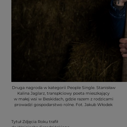
Druga nagroda w kategorii People Single. Stanisław
Kalina Jaglarz, transpłciowy poeta mieszkający
w małej wsi w Beskidach, gdzie razem z rodzicami
prowadzi gospodarstwo rolne. Fot. Jakub Włodek
Tytuł Zdjęcia Roku trafił