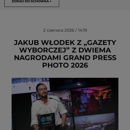
DODAJ DO SCHOWKA +
2 czerwca 2026 / 14:19
JAKUB WŁODEK Z „GAZETY
WYBORCZEJ” Z DWIEMA
NAGRODAMI GRAND PRESS
USUŃ ZE SCHOWKA
PHOTO 2026