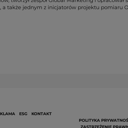
w, tworzył zespół Global Marketing i opracował s
, a także jednym z inicjatorów projektu pomiar
EKLAMA
ESG
KONTAKT
POLITYKA PRYWATNOŚ
ZASTRZEŻENIE PRAW