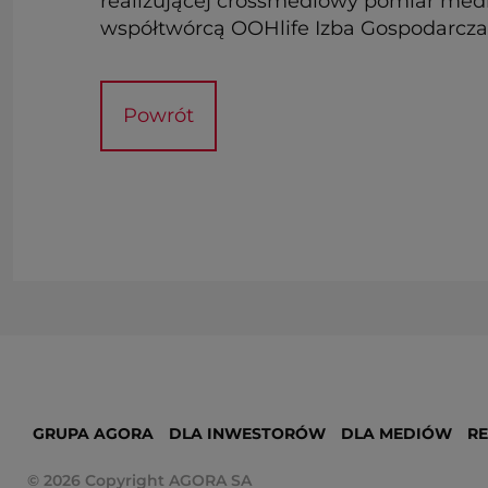
realizującej crossmediowy pomiar medió
współtwórcą OOHlife Izba Gospodarcza
Powrót
GRUPA AGORA
DLA INWESTORÓW
DLA MEDIÓW
R
© 2026 Copyright AGORA SA