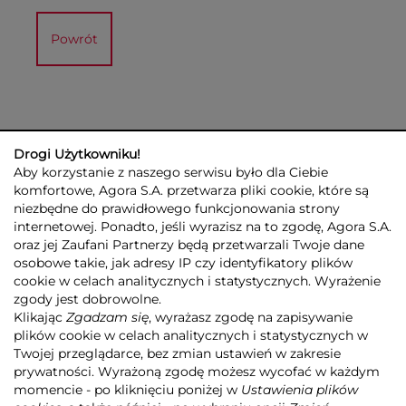
Powrót
Drogi Użytkowniku!
Aby korzystanie z naszego serwisu było dla Ciebie
komfortowe, Agora S.A. przetwarza pliki cookie, które są
niezbędne do prawidłowego funkcjonowania strony
internetowej. Ponadto, jeśli wyrazisz na to zgodę, Agora S.A.
GRUPA AGORA
DLA INWESTORÓW
DLA MEDIÓW
REKLAMA
oraz jej Zaufani Partnerzy będą przetwarzali Twoje dane
ESG
KONTAKT
osobowe takie, jak adresy IP czy identyfikatory plików
cookie w celach analitycznych i statystycznych. Wyrażenie
© 2026 Copyright AGORA SA
zgody jest dobrowolne.
POLITYKA PRYWATNOŚCI AGORA S.A.
Klikając
Zgadzam się
, wyrażasz zgodę na zapisywanie
POLITYKA PRYWATNOŚCI SERWISU AGORA.PL
plików cookie w celach analitycznych i statystycznych w
POLITYKA TRANSPARENTNOŚCI
Twojej przeglądarce, bez zmian ustawień w zakresie
prywatności. Wyrażoną zgodę możesz wycofać w każdym
ZASTRZEŻENIE PRAWNOAUTORSKIE
momencie - po kliknięciu poniżej w
Ustawienia plików
INFORMACJE O USŁUGACH MEDIALNYCH
MAPA SERWISU
RSS