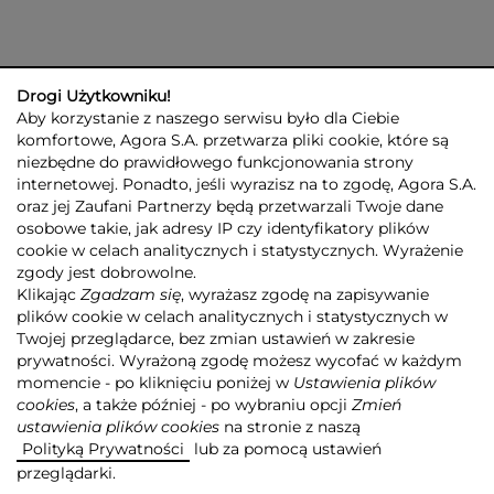
Drogi Użytkowniku!
Aby korzystanie z naszego serwisu było dla Ciebie
komfortowe, Agora S.A. przetwarza pliki cookie, które są
niezbędne do prawidłowego funkcjonowania strony
internetowej. Ponadto, jeśli wyrazisz na to zgodę, Agora S.A.
GRUPA AGORA
DLA INWESTORÓW
DLA MEDIÓW
REKLAMA
oraz jej Zaufani Partnerzy będą przetwarzali Twoje dane
ESG
KONTAKT
osobowe takie, jak adresy IP czy identyfikatory plików
cookie w celach analitycznych i statystycznych. Wyrażenie
© 2026 Copyright AGORA SA
zgody jest dobrowolne.
POLITYKA PRYWATNOŚCI AGORA S.A.
Klikając
Zgadzam się
, wyrażasz zgodę na zapisywanie
POLITYKA PRYWATNOŚCI SERWISU AGORA.PL
plików cookie w celach analitycznych i statystycznych w
POLITYKA TRANSPARENTNOŚCI
Twojej przeglądarce, bez zmian ustawień w zakresie
prywatności. Wyrażoną zgodę możesz wycofać w każdym
ZASTRZEŻENIE PRAWNOAUTORSKIE
momencie - po kliknięciu poniżej w
Ustawienia plików
INFORMACJE O USŁUGACH MEDIALNYCH
MAPA SERWISU
RSS
cookies
, a także później - po wybraniu opcji
Zmień
ustawienia plików cookies
na stronie z naszą
Realizacja
NoMonday
Polityką Prywatności
lub za pomocą ustawień
przeglądarki.