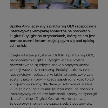
Spółka AMS łączy siły z platformą OLX i rozpoczyna
interaktywną kampanię społeczną na nośnikach
Digital Citylight na przystankach, której celem jest
pomoc psom i kotom znajdującym się pod opieką
schronisk.
Dzięki integracji systemu DOOH z platformą OLX,
na nośnikach Digital Citylight w całej Polsce,
prezentowane są zdjęcia psów biorących udział
w akcji wraz z dynamiczną „kością”, która w czasie
rzeczywistym pokazuje, w jakim stopniu zwierzak
został „nakarmiony” – każda zapełniona kość to 20
kilogramów karmy dla danego schroniska. Każde
kliknięcie online aktualizuje stan kości na nośniku.
Interaktywny charakter kampanii, oparty na synergii
działań online i Digital Out-of-Home, sprawia,
że odbiorcy mogą na bieżąco śledzić postępy akcji