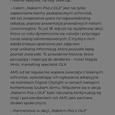
i realnie wpływać na losy zwierząt.
– Celem „Nakarm Psa z OLX” jest nie tylko
zapewnienie karmy podopiecznym schronisk,
ale też zwiększenie szans na odpowiedzialną
adopcję, poprzez prezentację prawdziwych historii
czworonogów. To już 18. edycja tej wyjątkowej akcji,
która co roku dynamicznie się rozwija i przyciąga
coraz więcej zainteresowanych. Z myślą o nich
każda kreacja opatrzona jest zdjęciem
oraz unikalną informacją, która pozwala lepiej
poznać zwierzaki. To prawdziwe historie, które
poruszają i inspirują do działania
– mówi Magda
Mróz, marketing specialist OLX.
AMS od lat regularnie wspiera zwierzęta z lokalnych
schronisk, wyświetlając ich ogłoszenia adopcyjne
na nośnikach Digital Citylight w ramach kategorii
kontentowej Szukam domu. Włączenie się w akcję
„Nakarm Psa z OLX” było naturalną kontynuacją tej
misji i potwierdzeniem roli AMS jako partnera
działań społecznych.
– Partnerstwo w akcji „Nakarm Psa z OLX”