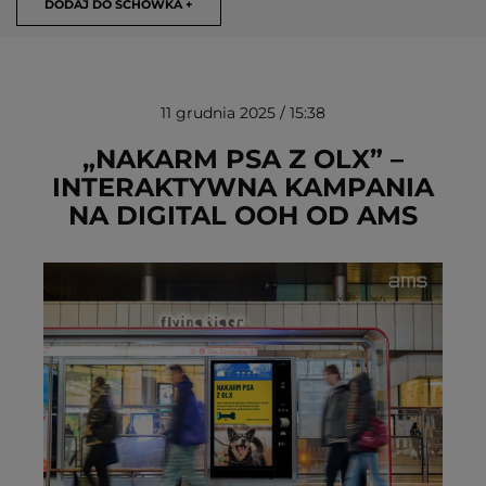
DODAJ DO SCHOWKA +
11 grudnia 2025 / 15:38
„NAKARM PSA Z OLX” –
INTERAKTYWNA KAMPANIA
NA DIGITAL OOH OD AMS
USUŃ ZE SCHOWKA