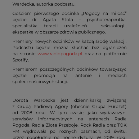
Wardecka, autorka podcastu.
Gościem pierwszego odcinka „Pogody na miłość”
będzie dr Agata Stola – psychoterapeutka,
specjalistka terapii uzależnień i seksuologii,
ekspertka w obszarze zdrowia publicznego.
Premiery nowych odcinków w każdą środę wakacji.
Podcastu będzie można słuchać bez ograniczeń
na stronie
www.radiopogoda.pl
oraz na platformie
Spotify.
Premierom poszczególnych odcinków towarzyszyć
będzie promocja na antenie i mediach
społecznościowych stacji.
Dorota Wardecka jest dziennikarką związaną
z Grupą Radiową Agory (obecnie Grupa Eurozet)
od 2008 roku. W tym czasie, jako wydawczyni
serwisów informacyjnych na antenach Radia
Pogoda, Radia Złote Przeboje, Rock Radia oraz TOK
FM wędrowała po różnych pasmach, od świtu,
przez popołudnie po nocne dyżury. W 2019 roku