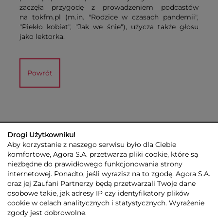
zaczęła przygodę z prowadzeniem podcastów
na tokfm.pl (m.in. "Rodzice w czasach pandemii",
"Piekło kobiet", "Jak we śnie"), użycza także głosu
jako lektorka.
Powrót
Drogi Użytkowniku!
Aby korzystanie z naszego serwisu było dla Ciebie
komfortowe, Agora S.A. przetwarza pliki cookie, które są
niezbędne do prawidłowego funkcjonowania strony
internetowej. Ponadto, jeśli wyrazisz na to zgodę, Agora S.A.
GRUPA AGORA
DLA INWESTORÓW
DLA MEDIÓW
REKLAMA
oraz jej Zaufani Partnerzy będą przetwarzali Twoje dane
ESG
KONTAKT
osobowe takie, jak adresy IP czy identyfikatory plików
cookie w celach analitycznych i statystycznych. Wyrażenie
© 2026 Copyright AGORA SA
zgody jest dobrowolne.