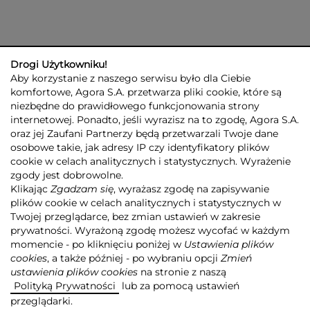
Drogi Użytkowniku!
Aby korzystanie z naszego serwisu było dla Ciebie
komfortowe, Agora S.A. przetwarza pliki cookie, które są
niezbędne do prawidłowego funkcjonowania strony
internetowej. Ponadto, jeśli wyrazisz na to zgodę, Agora S.A.
GRUPA AGORA
DLA INWESTORÓW
DLA MEDIÓW
REKLAMA
oraz jej Zaufani Partnerzy będą przetwarzali Twoje dane
ESG
KONTAKT
osobowe takie, jak adresy IP czy identyfikatory plików
cookie w celach analitycznych i statystycznych. Wyrażenie
© 2026 Copyright AGORA SA
zgody jest dobrowolne.
POLITYKA PRYWATNOŚCI AGORA S.A.
Klikając
Zgadzam się
, wyrażasz zgodę na zapisywanie
POLITYKA PRYWATNOŚCI SERWISU AGORA.PL
plików cookie w celach analitycznych i statystycznych w
POLITYKA TRANSPARENTNOŚCI
Twojej przeglądarce, bez zmian ustawień w zakresie
prywatności. Wyrażoną zgodę możesz wycofać w każdym
ZASTRZEŻENIE PRAWNOAUTORSKIE
momencie - po kliknięciu poniżej w
Ustawienia plików
INFORMACJE O USŁUGACH MEDIALNYCH
MAPA SERWISU
RSS
cookies
, a także później - po wybraniu opcji
Zmień
ustawienia plików cookies
na stronie z naszą
Realizacja
NoMonday
Polityką Prywatności
lub za pomocą ustawień
przeglądarki.