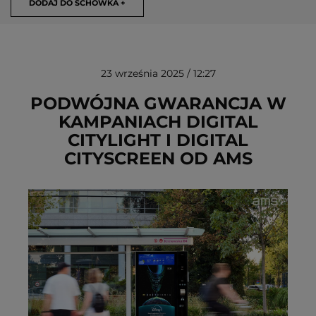
DODAJ DO SCHOWKA +
23 września 2025 / 12:27
PODWÓJNA GWARANCJA W
KAMPANIACH DIGITAL
CITYLIGHT I DIGITAL
USUŃ ZE SCHOWKA
CITYSCREEN OD AMS