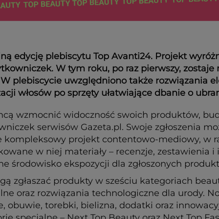
jną edycję plebiscytu Top Avanti24. Projekt wyróż
owniczek. W tym roku, po raz pierwszy, zostaje r
W plebiscycie uwzględniono także rozwiązania ele
izacji włosów po sprzęty ułatwiające dbanie o ubran
e chcą wzmocnić widoczność swoich produktów, bu
niczek serwisów Gazeta.pl. Swoje zgłoszenia moż
 także kompleksowy projekt contentowo-mediowy, 
kowane w niej materiały – recenzje, zestawienia i
ne środowisko ekspozycji dla zgłoszonych produk
ą zgłaszać produkty w sześciu kategoriach beaut
ralne oraz rozwiązania technologiczne dla urody. N
, obuwie, torebki, bielizna, dodatki oraz innowa
rie specjalne – Next Top Beauty oraz Next Top 