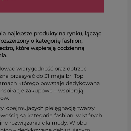
nia najlepsze produkty na rynku, łącząc
ozszerzony o kategorię fashion,
ctro, które wspierają codzienną
ia.
dować wiarygodność oraz dotrzeć
na przesyłać do 31 maja br. Top
w ramach którego powstaje dedykowana
 inspiracje zakupowe – wspierają
tów.
y, obejmujących pielęgnację twarzy
owością są kategorie fashion, w których
cyjne rozwiązania dla mody. W obu
Fashion – dedykowane debiutującym