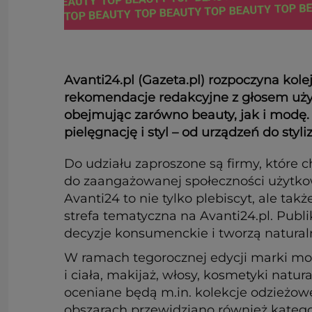
Avanti24.pl (Gazeta.pl) rozpoczyna kole
rekomendacje redakcyjne z głosem użytk
obejmując zarówno beauty, jak i modę. 
pielęgnację i styl – od urządzeń do styl
Do udziału zaproszone są firmy, któr
do zaangażowanej społeczności użytkow
Avanti24 to nie tylko plebiscyt, ale
strefa tematyczna na Avanti24.pl. Publi
decyzje konsumenckie i tworzą natural
W ramach tegorocznej edycji marki mog
i ciała, makijaż, włosy, kosmetyki natu
oceniane będą m.in. kolekcje odzieżowe
obszarach przewidziano również katego