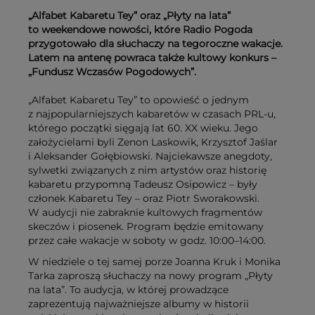
„Alfabet Kabaretu Tey” oraz „Płyty na lata”
to weekendowe nowości, które Radio Pogoda
przygotowało dla słuchaczy na tegoroczne wakacje.
Latem na antenę powraca także kultowy konkurs –
„Fundusz Wczasów Pogodowych”.
„Alfabet Kabaretu Tey” to opowieść o jednym
z najpopularniejszych kabaretów w czasach PRL-u,
którego początki sięgają lat 60. XX wieku. Jego
założycielami byli Zenon Laskowik, Krzysztof Jaślar
i Aleksander Gołębiowski. Najciekawsze anegdoty,
sylwetki związanych z nim artystów oraz historię
kabaretu przypomną Tadeusz Osipowicz – były
członek Kabaretu Tey – oraz Piotr Sworakowski.
W audycji nie zabraknie kultowych fragmentów
skeczów i piosenek. Program będzie emitowany
przez całe wakacje w soboty w godz. 10:00–14:00.
W niedziele o tej samej porze Joanna Kruk i Monika
Tarka zaproszą słuchaczy na nowy program „Płyty
na lata”. To audycja, w której prowadzące
zaprezentują najważniejsze albumy w historii