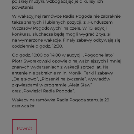
polskiej muzyki, wzbogacając je o kulisy ich
powstania.
W wakacyjnej ramówce Radia Pogoda nie zabraknie
także znanych i lubianych pozycji, z „Funduszem
Wczasów Pogodowych” na czele. W 10. edycji
konkursu słuchacze będą mogli wygrać 2 tys. zł
na wymarzone wakacje. Finały zabawy odbywają się
codziennie o godz. 12:30.
Od godz. 10:00 do 14:00 w audycji „Pogodne lato”
Piotr Sworakowski opowie o najważniejszych i mniej
znanych wydarzeniach z wakacji sprzed lat. Na
antenie nie zabraknie m.in. Moniki Tarki i zabawy
„Daję słowo”, „Piosenki na życzenie”, wywiadów
z gwiazdami w programie „Aleja Sław”
oraz „Powieści Radia Pogoda”.
Wakacyjna ramówka Radia Pogoda startuje 29
czerwca br.
Powrót