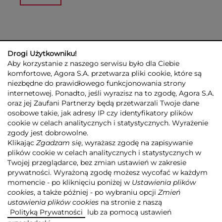
Drogi Użytkowniku!
Aby korzystanie z naszego serwisu było dla Ciebie
komfortowe, Agora S.A. przetwarza pliki cookie, które są
niezbędne do prawidłowego funkcjonowania strony
internetowej. Ponadto, jeśli wyrazisz na to zgodę, Agora S.A.
GRUPA AGORA
DLA INWESTORÓW
DLA MEDIÓW
REKLAMA
oraz jej Zaufani Partnerzy będą przetwarzali Twoje dane
ESG
KONTAKT
osobowe takie, jak adresy IP czy identyfikatory plików
cookie w celach analitycznych i statystycznych. Wyrażenie
© 2026 Copyright AGORA SA
zgody jest dobrowolne.
POLITYKA PRYWATNOŚCI AGORA S.A.
Klikając
Zgadzam się
, wyrażasz zgodę na zapisywanie
POLITYKA PRYWATNOŚCI SERWISU AGORA.PL
plików cookie w celach analitycznych i statystycznych w
POLITYKA TRANSPARENTNOŚCI
Twojej przeglądarce, bez zmian ustawień w zakresie
prywatności. Wyrażoną zgodę możesz wycofać w każdym
ZASTRZEŻENIE PRAWNOAUTORSKIE
momencie - po kliknięciu poniżej w
Ustawienia plików
INFORMACJE O USŁUGACH MEDIALNYCH
MAPA SERWISU
RSS
cookies
, a także później - po wybraniu opcji
Zmień
ustawienia plików cookies
na stronie z naszą
Realizacja
NoMonday
Polityką Prywatności
lub za pomocą ustawień