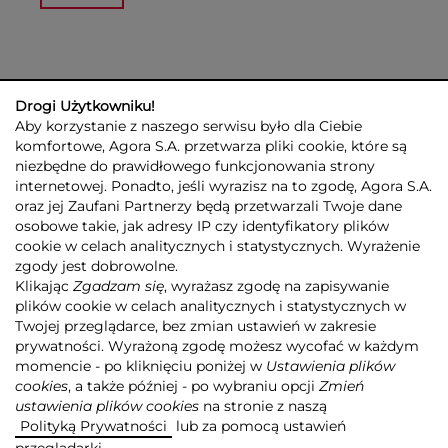
Drogi Użytkowniku!
Aby korzystanie z naszego serwisu było dla Ciebie
komfortowe, Agora S.A. przetwarza pliki cookie, które są
niezbędne do prawidłowego funkcjonowania strony
internetowej. Ponadto, jeśli wyrazisz na to zgodę, Agora S.A.
GRUPA AGORA
DLA INWESTORÓW
DLA MEDIÓW
REKLAMA
oraz jej Zaufani Partnerzy będą przetwarzali Twoje dane
ESG
KONTAKT
osobowe takie, jak adresy IP czy identyfikatory plików
cookie w celach analitycznych i statystycznych. Wyrażenie
© 2026 Copyright AGORA SA
zgody jest dobrowolne.
POLITYKA PRYWATNOŚCI AGORA S.A.
Klikając
Zgadzam się
, wyrażasz zgodę na zapisywanie
POLITYKA PRYWATNOŚCI SERWISU AGORA.PL
plików cookie w celach analitycznych i statystycznych w
POLITYKA TRANSPARENTNOŚCI
Twojej przeglądarce, bez zmian ustawień w zakresie
prywatności. Wyrażoną zgodę możesz wycofać w każdym
ZASTRZEŻENIE PRAWNOAUTORSKIE
momencie - po kliknięciu poniżej w
Ustawienia plików
INFORMACJE O USŁUGACH MEDIALNYCH
MAPA SERWISU
RSS
cookies
, a także później - po wybraniu opcji
Zmień
ustawienia plików cookies
na stronie z naszą
Realizacja
NoMonday
Polityką Prywatności
lub za pomocą ustawień