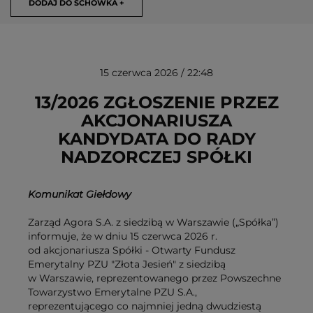
DODAJ DO SCHOWKA +
15 czerwca 2026 / 22:48
13/2026 ZGŁOSZENIE PRZEZ
AKCJONARIUSZA
KANDYDATA DO RADY
USUŃ ZE SCHOWKA
NADZORCZEJ SPÓŁKI
Komunikat Giełdowy
Zarząd Agora S.A. z siedzibą w Warszawie („Spółka”)
informuje, że w dniu 15 czerwca 2026 r.
od akcjonariusza Spółki - Otwarty Fundusz
Emerytalny PZU "Złota Jesień" z siedzibą
w Warszawie, reprezentowanego przez Powszechne
Towarzystwo Emerytalne PZU S.A.,
reprezentującego co najmniej jedną dwudziestą