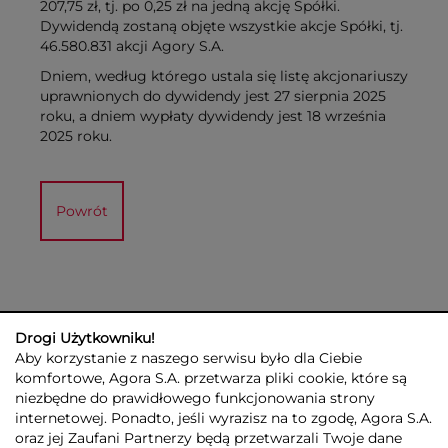
207,75 zł, tj. po 0,25 zł na jedną akcję Spółki.
Dywidendą zostaną objęte wszystkie akcje Spółki, tj.
46.580.831 akcji Agory S.A.
Dniem, według którego ustala się listę akcjonariuszy
uprawnionych do dywidendy jest 27 sierpnia 2025
roku, a dniem wypłaty dywidendy jest 18 września
2025 roku.
Powrót
Drogi Użytkowniku!
Aby korzystanie z naszego serwisu było dla Ciebie
komfortowe, Agora S.A. przetwarza pliki cookie, które są
niezbędne do prawidłowego funkcjonowania strony
internetowej. Ponadto, jeśli wyrazisz na to zgodę, Agora S.A.
GRUPA AGORA
DLA INWESTORÓW
DLA MEDIÓW
REKLAMA
oraz jej Zaufani Partnerzy będą przetwarzali Twoje dane
ESG
KONTAKT