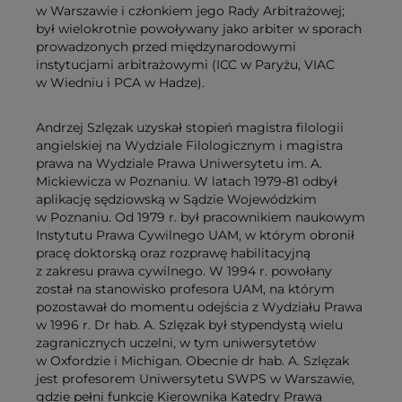
w Warszawie i członkiem jego Rady Arbitrażowej;
był wielokrotnie powoływany jako arbiter w sporach
prowadzonych przed międzynarodowymi
instytucjami arbitrażowymi (ICC w Paryżu, VIAC
w Wiedniu i PCA w Hadze).
Andrzej Szlęzak uzyskał stopień magistra filologii
angielskiej na Wydziale Filologicznym i magistra
prawa na Wydziale Prawa Uniwersytetu im. A.
Mickiewicza w Poznaniu. W latach 1979-81 odbył
aplikację sędziowską w Sądzie Wojewódzkim
w Poznaniu. Od 1979 r. był pracownikiem naukowym
Instytutu Prawa Cywilnego UAM, w którym obronił
pracę doktorską oraz rozprawę habilitacyjną
z zakresu prawa cywilnego. W 1994 r. powołany
został na stanowisko profesora UAM, na którym
pozostawał do momentu odejścia z Wydziału Prawa
w 1996 r. Dr hab. A. Szlęzak był stypendystą wielu
zagranicznych uczelni, w tym uniwersytetów
w Oxfordzie i Michigan. Obecnie dr hab. A. Szlęzak
jest profesorem Uniwersytetu SWPS w Warszawie,
gdzie pełni funkcję Kierownika Katedry Prawa