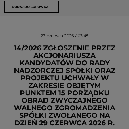
DODAJ DO SCHOWKA +
23 czerwca 2026 / 03:45
14/2026 ZGŁOSZENIE PRZEZ
AKCJONARIUSZA
KANDYDATÓW DO RADY
USUŃ ZE SCHOWKA
NADZORCZEJ SPÓŁKI ORAZ
PROJEKTU UCHWAŁY W
ZAKRESIE OBJĘTYM
PUNKTEM 15 PORZĄDKU
OBRAD ZWYCZAJNEGO
WALNEGO ZGROMADZENIA
SPÓŁKI ZWOŁANEGO NA
DZIEŃ 29 CZERWCA 2026 R.