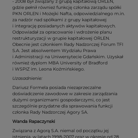
- 2008 był związany z grupą kapitałową ORLEN,
gdzie pełnił również funkcję członka zarządu spółki
PKN ORLEN i Możejki Nafta, odpowiedzialnego m.in.
za nadzór nad spółkami z grupy kapitałowej
i integrację posiadanych aktywów kapitałowych.
Odpowiadał za opracowanie i wdrożenie planu
restrukturyzacji w grupie kapitałowej ORLEN.
Obecnie jest członkiem Rady Nadzorczej Forum TFI
S.A. Jest absolwentem Wydziału Prawa
i Administracji na Uniwersytecie Gdańskim. Uzyskał
również dyplom MBA University of Bradford
i WSPIZ im. Leona Koźmińskiego.
Uzasadnienie:
Dariusz Formela posiada niezaprzeczalne
doświadczenie zawodowe w zakresie zarządzania
dużymi organizmami gospodarczymi, co jest
szczególnie przydatne dla sprawowania funkcji
członka Rady Nadzorczej Agory SA.
Wanda Rapaczynski
Związana z Agorą S.A. niemal od początku jej
istnienia, w latach 1998-2007 oraz w okresie od 28