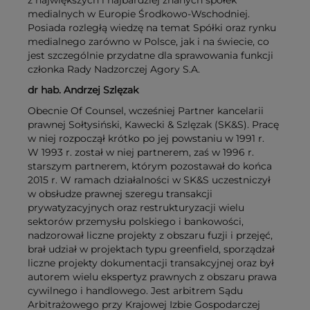
z największych i najbardziej znanych spółek
medialnych w Europie Środkowo-Wschodniej.
Posiada rozległą wiedzę na temat Spółki oraz rynku
medialnego zarówno w Polsce, jak i na świecie, co
jest szczególnie przydatne dla sprawowania funkcji
członka Rady Nadzorczej Agory S.A.
dr hab. Andrzej Szlęzak
Obecnie Of Counsel, wcześniej Partner kancelarii
prawnej Sołtysiński, Kawecki & Szlęzak (SK&S). Pracę
w niej rozpoczął krótko po jej powstaniu w 1991 r.
W 1993 r. został w niej partnerem, zaś w 1996 r.
starszym partnerem, którym pozostawał do końca
2015 r. W ramach działalności w SK&S uczestniczył
w obsłudze prawnej szeregu transakcji
prywatyzacyjnych oraz restrukturyzacji wielu
sektorów przemysłu polskiego i bankowości,
nadzorował liczne projekty z obszaru fuzji i przejęć,
brał udział w projektach typu greenfield, sporządzał
liczne projekty dokumentacji transakcyjnej oraz był
autorem wielu ekspertyz prawnych z obszaru prawa
cywilnego i handlowego. Jest arbitrem Sądu
Arbitrażowego przy Krajowej Izbie Gospodarczej