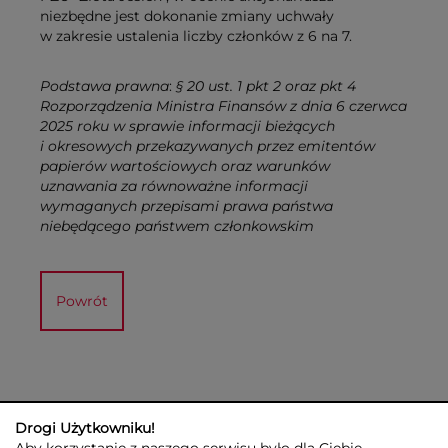
niezbędne jest dokonanie zmiany uchwały
w zakresie ustalenia liczby członków z 6 na 7.
Podstawa prawna
:
§ 20 ust. 1 pkt 2 oraz pkt 4
Rozporządzenia Ministra Finansów z dnia 6 czerwca
2025 roku w sprawie informacji bieżących
i okresowych przekazywanych przez emitentów
papierów wartościowych oraz warunków
uznawania za równoważne informacji
wymaganych przepisami prawa państwa
niebędącego państwem członkowskim
Powrót
Drogi Użytkowniku!