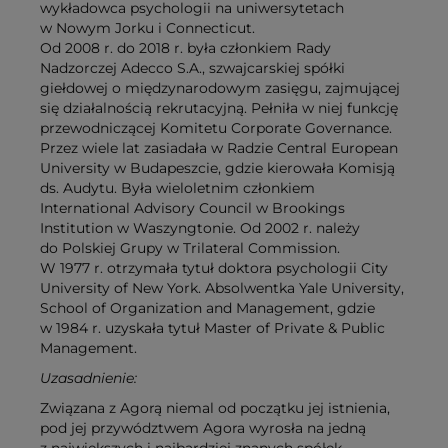
wykładowca psychologii na uniwersytetach
w Nowym Jorku i Connecticut.
Od 2008 r. do 2018 r. była członkiem Rady
Nadzorczej Adecco S.A., szwajcarskiej spółki
giełdowej o międzynarodowym zasięgu, zajmującej
się działalnością rekrutacyjną. Pełniła w niej funkcję
przewodniczącej Komitetu Corporate Governance.
Przez wiele lat zasiadała w Radzie Central European
University w Budapeszcie, gdzie kierowała Komisją
ds. Audytu. Była wieloletnim członkiem
International Advisory Council w Brookings
Institution w Waszyngtonie. Od 2002 r. należy
do Polskiej Grupy w Trilateral Commission.
W 1977 r. otrzymała tytuł doktora psychologii City
University of New York. Absolwentka Yale University,
School of Organization and Management, gdzie
w 1984 r. uzyskała tytuł Master of Private & Public
Management.
Uzasadnienie:
Związana z Agorą niemal od początku jej istnienia,
pod jej przywództwem Agora wyrosła na jedną