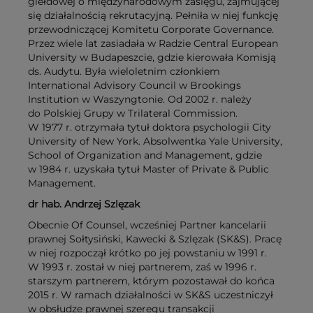
giełdowej o międzynarodowym zasięgu, zajmującej
się działalnością rekrutacyjną. Pełniła w niej funkcję
przewodniczącej Komitetu Corporate Governance.
Przez wiele lat zasiadała w Radzie Central European
University w Budapeszcie, gdzie kierowała Komisją
ds. Audytu. Była wieloletnim członkiem
International Advisory Council w Brookings
Institution w Waszyngtonie. Od 2002 r. należy
do Polskiej Grupy w Trilateral Commission.
W 1977 r. otrzymała tytuł doktora psychologii City
University of New York. Absolwentka Yale University,
School of Organization and Management, gdzie
w 1984 r. uzyskała tytuł Master of Private & Public
Management.
dr hab. Andrzej Szlęzak
Obecnie Of Counsel, wcześniej Partner kancelarii
prawnej Sołtysiński, Kawecki & Szlęzak (SK&S). Pracę
w niej rozpoczął krótko po jej powstaniu w 1991 r.
W 1993 r. został w niej partnerem, zaś w 1996 r.
starszym partnerem, którym pozostawał do końca
2015 r. W ramach działalności w SK&S uczestniczył
w obsłudze prawnej szeregu transakcji