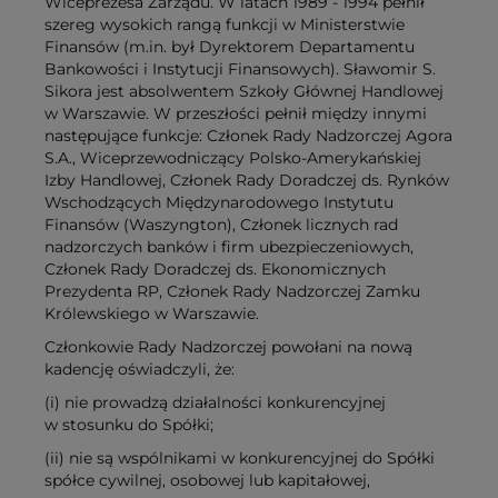
Wiceprezesa Zarządu. W latach 1989 - 1994 pełnił
szereg wysokich rangą funkcji w Ministerstwie
Finansów (m.in. był Dyrektorem Departamentu
Bankowości i Instytucji Finansowych). Sławomir S.
Sikora jest absolwentem Szkoły Głównej Handlowej
w Warszawie. W przeszłości pełnił między innymi
następujące funkcje: Członek Rady Nadzorczej Agora
S.A., Wiceprzewodniczący Polsko-Amerykańskiej
Izby Handlowej, Członek Rady Doradczej ds. Rynków
Wschodzących Międzynarodowego Instytutu
Finansów (Waszyngton), Członek licznych rad
nadzorczych banków i firm ubezpieczeniowych,
Członek Rady Doradczej ds. Ekonomicznych
Prezydenta RP, Członek Rady Nadzorczej Zamku
Królewskiego w Warszawie.
Członkowie Rady Nadzorczej powołani na nową
kadencję oświadczyli, że:
(i) nie prowadzą działalności konkurencyjnej
w stosunku do Spółki;
(ii) nie są wspólnikami w konkurencyjnej do Spółki
spółce cywilnej, osobowej lub kapitałowej,