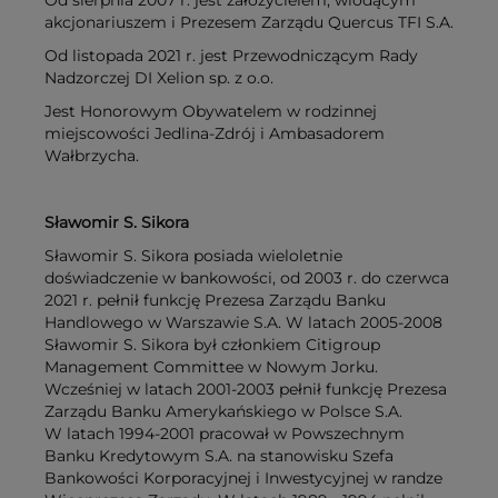
Od sierpnia 2007 r. jest założycielem, wiodącym
akcjonariuszem i Prezesem Zarządu Quercus TFI S.A.
Od listopada 2021 r. jest Przewodniczącym Rady
Nadzorczej DI Xelion sp. z o.o.
Jest Honorowym Obywatelem w rodzinnej
miejscowości Jedlina-Zdrój i Ambasadorem
Wałbrzycha.
Sławomir S. Sikora
Sławomir S. Sikora posiada wieloletnie
doświadczenie w bankowości, od 2003 r. do czerwca
2021 r. pełnił funkcję Prezesa Zarządu Banku
Handlowego w Warszawie S.A. W latach 2005-2008
Sławomir S. Sikora był członkiem Citigroup
Management Committee w Nowym Jorku.
Wcześniej w latach 2001-2003 pełnił funkcję Prezesa
Zarządu Banku Amerykańskiego w Polsce S.A.
W latach 1994-2001 pracował w Powszechnym
Banku Kredytowym S.A. na stanowisku Szefa
Bankowości Korporacyjnej i Inwestycyjnej w randze