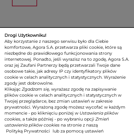
Drogi Użytkowniku!
Aby korzystanie z naszego serwisu było dla Ciebie
komfortowe, Agora S.A. przetwarza pliki cookie, które są
niezbędne do prawidłowego funkcjonowania strony
internetowej. Ponadto, jeśli wyrazisz na to zgodę, Agora S.A.
GRUPA AGORA
DLA INWESTORÓW
DLA MEDIÓW
REKLAMA
oraz jej Zaufani Partnerzy będą przetwarzali Twoje dane
ESG
KONTAKT
osobowe takie, jak adresy IP czy identyfikatory plików
cookie w celach analitycznych i statystycznych. Wyrażenie
© 2026 Copyright AGORA SA
zgody jest dobrowolne.
POLITYKA PRYWATNOŚCI AGORA S.A.
Klikając
Zgadzam się
, wyrażasz zgodę na zapisywanie
POLITYKA PRYWATNOŚCI SERWISU AGORA.PL
plików cookie w celach analitycznych i statystycznych w
POLITYKA TRANSPARENTNOŚCI
Twojej przeglądarce, bez zmian ustawień w zakresie
prywatności. Wyrażoną zgodę możesz wycofać w każdym
ZASTRZEŻENIE PRAWNOAUTORSKIE
momencie - po kliknięciu poniżej w
Ustawienia plików
INFORMACJE O USŁUGACH MEDIALNYCH
MAPA SERWISU
RSS
cookies
, a także później - po wybraniu opcji
Zmień
ustawienia plików cookies
na stronie z naszą
Realizacja
NoMonday
Polityką Prywatności
lub za pomocą ustawień