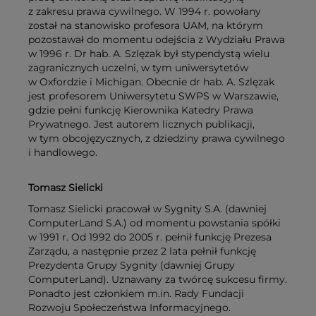
z zakresu prawa cywilnego. W 1994 r. powołany
został na stanowisko profesora UAM, na którym
pozostawał do momentu odejścia z Wydziału Prawa
w 1996 r. Dr hab. A. Szlęzak był stypendystą wielu
zagranicznych uczelni, w tym uniwersytetów
w Oxfordzie i Michigan. Obecnie dr hab. A. Szlęzak
jest profesorem Uniwersytetu SWPS w Warszawie,
gdzie pełni funkcję Kierownika Katedry Prawa
Prywatnego. Jest autorem licznych publikacji,
w tym obcojęzycznych, z dziedziny prawa cywilnego
i handlowego.
Tomasz Sielicki
Tomasz Sielicki pracował w Sygnity S.A. (dawniej
ComputerLand S.A.) od momentu powstania spółki
w 1991 r. Od 1992 do 2005 r. pełnił funkcję Prezesa
Zarządu, a następnie przez 2 lata pełnił funkcję
Prezydenta Grupy Sygnity (dawniej Grupy
ComputerLand). Uznawany za twórcę sukcesu firmy.
Ponadto jest członkiem m.in. Rady Fundacji
Rozwoju Społeczeństwa Informacyjnego.