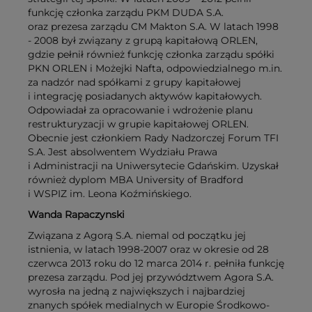
funkcję członka zarządu PKM DUDA S.A.
oraz prezesa zarządu CM Makton S.A. W latach 1998
- 2008 był związany z grupą kapitałową ORLEN,
gdzie pełnił również funkcję członka zarządu spółki
PKN ORLEN i Możejki Nafta, odpowiedzialnego m.in.
za nadzór nad spółkami z grupy kapitałowej
i integrację posiadanych aktywów kapitałowych.
Odpowiadał za opracowanie i wdrożenie planu
restrukturyzacji w grupie kapitałowej ORLEN.
Obecnie jest członkiem Rady Nadzorczej Forum TFI
S.A. Jest absolwentem Wydziału Prawa
i Administracji na Uniwersytecie Gdańskim. Uzyskał
również dyplom MBA University of Bradford
i WSPIZ im. Leona Koźmińskiego.
Wanda Rapaczynski
Związana z Agorą S.A. niemal od początku jej
istnienia, w latach 1998-2007 oraz w okresie od 28
czerwca 2013 roku do 12 marca 2014 r. pełniła funkcję
prezesa zarządu. Pod jej przywództwem Agora S.A.
wyrosła na jedną z największych i najbardziej
znanych spółek medialnych w Europie Środkowo-