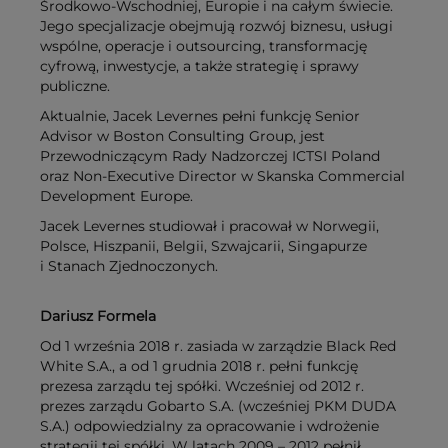
Środkowo-Wschodniej, Europie i na całym świecie.
Jego specjalizacje obejmują rozwój biznesu, usługi
wspólne, operacje i outsourcing, transformację
cyfrową, inwestycje, a także strategię i sprawy
publiczne.
Aktualnie, Jacek Levernes pełni funkcję Senior
Advisor w Boston Consulting Group, jest
Przewodniczącym Rady Nadzorczej ICTSI Poland
oraz Non-Executive Director w Skanska Commercial
Development Europe.
Jacek Levernes studiował i pracował w Norwegii,
Polsce, Hiszpanii, Belgii, Szwajcarii, Singapurze
i Stanach Zjednoczonych.
Dariusz Formela
Od 1 września 2018 r. zasiada w zarządzie Black Red
White S.A., a od 1 grudnia 2018 r. pełni funkcję
prezesa zarządu tej spółki. Wcześniej od 2012 r.
prezes zarządu Gobarto S.A. (wcześniej PKM DUDA
S.A.) odpowiedzialny za opracowanie i wdrożenie
strategii tej spółki. W latach 2009 – 2012 pełnił