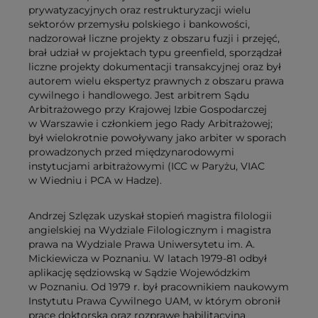
prywatyzacyjnych oraz restrukturyzacji wielu
sektorów przemysłu polskiego i bankowości,
nadzorował liczne projekty z obszaru fuzji i przejęć,
brał udział w projektach typu greenfield, sporządzał
liczne projekty dokumentacji transakcyjnej oraz był
autorem wielu ekspertyz prawnych z obszaru prawa
cywilnego i handlowego. Jest arbitrem Sądu
Arbitrażowego przy Krajowej Izbie Gospodarczej
w Warszawie i członkiem jego Rady Arbitrażowej;
był wielokrotnie powoływany jako arbiter w sporach
prowadzonych przed międzynarodowymi
instytucjami arbitrażowymi (ICC w Paryżu, VIAC
w Wiedniu i PCA w Hadze).
Andrzej Szlęzak uzyskał stopień magistra filologii
angielskiej na Wydziale Filologicznym i magistra
prawa na Wydziale Prawa Uniwersytetu im. A.
Mickiewicza w Poznaniu. W latach 1979-81 odbył
aplikację sędziowską w Sądzie Wojewódzkim
w Poznaniu. Od 1979 r. był pracownikiem naukowym
Instytutu Prawa Cywilnego UAM, w którym obronił
pracę doktorską oraz rozprawę habilitacyjną