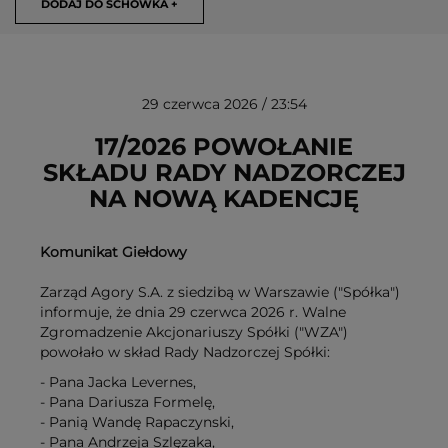
DODAJ DO SCHOWKA +
29 czerwca 2026 / 23:54
17/2026 POWOŁANIE
SKŁADU RADY NADZORCZEJ
NA NOWĄ KADENCJĘ
USUŃ ZE SCHOWKA
Komunikat Giełdowy
Zarząd Agory S.A. z siedzibą w Warszawie ("Spółka")
informuje, że dnia 29 czerwca 2026 r. Walne
Zgromadzenie Akcjonariuszy Spółki ("WZA")
powołało w skład Rady Nadzorczej Spółki:
- Pana Jacka Levernes,
- Pana Dariusza Formelę,
- Panią Wandę Rapaczynski,
- Pana Andrzeja Szlęzaka,