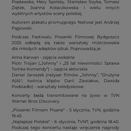
Popławska, Mery Spolsky, Stanisław Soyka, Tomasz
Ziętek, Joanna Kołaczkowska i wielu innych
wybitnych artystów sceny polskiej.
Autorem plakatu promującego festiwal jest Andrzej
Pągowski.
Podczas Festiwalu Piosenki Filmowej Bydgoszcz
2025 odbędą się także warsztaty mistrzowskie
dla młodych adeptów sztuk. Poprowadzą je:
Anna Karwan - zajęcia wokalne
Piotr Trojan („Johnny” i „25 lat niewinności. Sprawa
Tomka Komendy“) – zajęcia aktorskie
Daniel Jaroszek (reżyser filmów „Johnny“, "Drużyna
A(A)"; twórca klipów Darii Zawiałow, Dawida
Podsiadło) - warsztaty teledyskowe.
Koncerty będą transmitowane na żywo w TVN
Warner Bros Discovery.
„Piosenki Filmem Pisane“ - 5 stycznia, TVN, godzina
19.45
„Najlepsze Polskie“ - 6 stycznia, TVN7, godzina 18.40.
Podczas tego koncertu nastąpi wręczenie nagrody