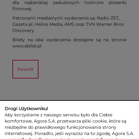
dla najbardziej zasłużonych twórców piosenki
filmowej.
Patronami medialnymi wydarzenia są: Radio ZET,
Gazeta pl, Helios Media, AMS oraz TVN Warner Bros
Discovery
Bilety na oba wydarzenia dostępne są na stronie
www.ebilet.pl
Powrót
Drogi Użytkowniku!
Aby korzystanie z naszego serwisu było dla Ciebie
komfortowe, Agora S.A. przetwarza pliki cookie, które są
niezbędne do prawidłowego funkcjonowania strony
internetowej. Ponadto, jeśli wyrazisz na to zgodę, Agora S.A.
GRUPA AGORA
DLA INWESTORÓW
DLA MEDIÓW
REKLAMA