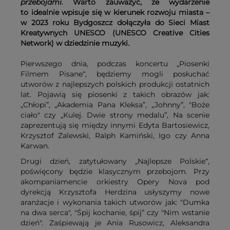
przebojami.
Warto zauważyć, że wydarzenie
to idealnie wpisuje się w kierunek rozwoju miasta –
w 2023 roku Bydgoszcz dołączyła do Sieci Miast
Kreatywnych UNESCO (UNESCO Creative Cities
Network) w dziedzinie muzyki.
Pierwszego dnia, podczas koncertu „Piosenki
Filmem Pisane“, będziemy mogli posłuchać
utworów z najlepszych polskich produkcji ostatnich
lat. Pojawią się piosenki z takich obrazów jak:
„Chłopi”, „Akademia Pana Kleksa”, „Johnny”, "Boże
ciało" czy „Kulej. Dwie strony medalu”, Na scenie
zaprezentują się między innymi Edyta Bartosiewicz,
Krzysztof Zalewski, Ralph Kamiński, Igo czy Anna
Karwan.
Drugi dzień, zatytułowany „Najlepsze Polskie“,
poświęcony będzie klasycznym przebojom. Przy
akompaniamencie orkiestry Opery Nova pod
dyrekcją Krzysztofa Herdzina usłyszymy nowe
aranżacje i wykonania takich utworów jak: "Dumka
na dwa serca", "Śpij kochanie, śpij” czy "Nim wstanie
dzień". Zaśpiewają je Ania Rusowicz, Aleksandra