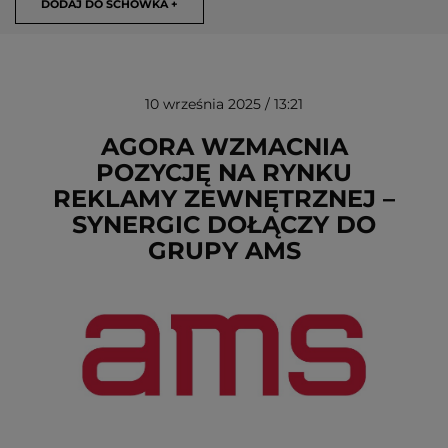
DODAJ DO SCHOWKA +
10 września 2025 / 13:21
AGORA WZMACNIA
POZYCJĘ NA RYNKU
REKLAMY ZEWNĘTRZNEJ –
USUŃ ZE SCHOWKA
SYNERGIC DOŁĄCZY DO
GRUPY AMS