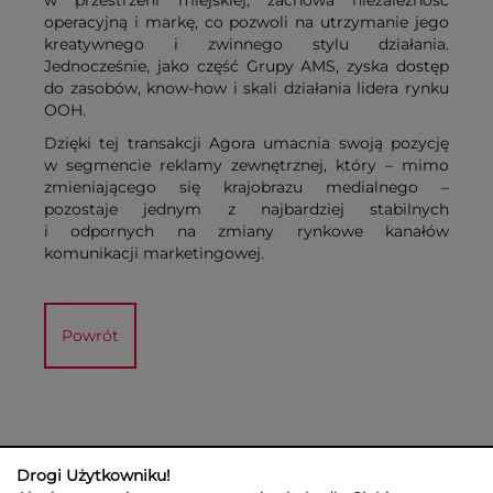
operacyjną i markę, co pozwoli na utrzymanie jego
kreatywnego i zwinnego stylu działania.
Jednocześnie, jako część Grupy AMS, zyska dostęp
do zasobów, know-how i skali działania lidera rynku
OOH.
Dzięki tej transakcji Agora umacnia swoją pozycję
w segmencie reklamy zewnętrznej, który – mimo
zmieniającego się krajobrazu medialnego –
pozostaje jednym z najbardziej stabilnych
i odpornych na zmiany rynkowe kanałów
komunikacji marketingowej.
Powrót
Drogi Użytkowniku!