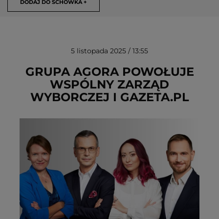
DODAJ DO SCHOWKA +
5 listopada 2025 / 13:55
GRUPA AGORA POWOŁUJE
WSPÓLNY ZARZĄD
WYBORCZEJ I GAZETA.PL
USUŃ ZE SCHOWKA