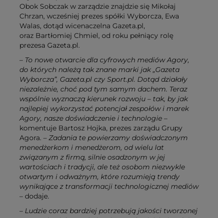
Obok Sobczak w zarządzie znajdzie się Mikołaj
Chrzan, wcześniej prezes spółki Wyborcza, Ewa
Walas, dotąd wicenaczelna Gazeta.pl,
oraz Bartłomiej Chmiel, od roku pełniący rolę
prezesa Gazeta.pl.
– To nowe otwarcie dla cyfrowych mediów Agory,
do których należą tak znane marki jak „Gazeta
Wyborcza”, Gazeta.pl czy Sport.pl. Dotąd działały
niezależnie, choć pod tym samym dachem. Teraz
wspólnie wyznaczą kierunek rozwoju – tak, by jak
najlepiej wykorzystać potencjał zespołów i marek
Agory, nasze doświadczenie i technologie
–
komentuje Bartosz Hojka, prezes zarządu Grupy
Agora.
– Zadania te powierzamy doświadczonym
menedżerkom i menedżerom, od wielu lat
związanym z firmą, silnie osadzonym w jej
wartościach i tradycji, ale też osobom niezwykle
otwartym i odważnym, które rozumieją trendy
wynikające z transformacji technologicznej mediów
– dodaje.
– Ludzie coraz bardziej potrzebują jakości tworzonej