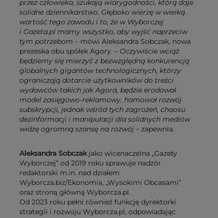
przez człowieka, szukają wiarygodności, którą daje
solidne dziennikarstwo. Głęboko wierzę w wielką
wartość tego zawodu i to, że w Wyborczej
i Gazeta.pl mamy wszystko, aby wyjść naprzeciw
tym potrzebom
– mówi Aleksandra Sobczak, nowa
prezeska obu spółek Agory.
– Oczywiście wciąż
będziemy się mierzyć z bezwzględną konkurencją
globalnych gigantów technologicznych, którzy
ograniczają dotarcie użytkowników do treści
wydawców takich jak Agora, będzie erodował
model zasięgowo-reklamowy, hamował rozwój
subskrypcji, jednak wśród tych zagrożeń, chaosu
dezinformacji i manipulacji dla solidnych mediów
widzę ogromną szansę na rozwój
– zapewnia.
Aleksandra Sobczak
jako wicenaczelna „Gazety
Wyborczej” od 2019 roku sprawuje nadzór
redaktorski m.in. nad działem
Wyborcza.biz/Ekonomia, „Wysokimi Obcasami”
oraz stroną główną Wyborcza.pl.
Od 2023 roku pełni również funkcję dyrektorki
strategii i rozwoju Wyborcza.pl, odpowiadając