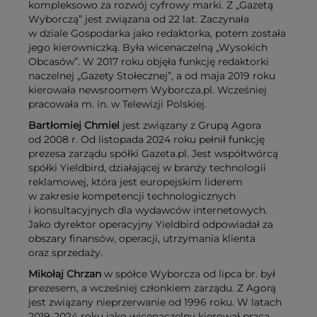
kompleksowo za rozwój cyfrowy marki. Z „Gazetą
Wyborczą” jest związana od 22 lat. Zaczynała
w dziale Gospodarka jako redaktorka, potem została
jego kierowniczką. Była wicenaczelną „Wysokich
Obcasów”. W 2017 roku objęła funkcję redaktorki
naczelnej „Gazety Stołecznej”, a od maja 2019 roku
kierowała newsroomem Wyborcza.pl. Wcześniej
pracowała m. in. w Telewizji Polskiej.
Bartłomiej Chmiel
jest związany z Grupą Agora
od 2008 r. Od listopada 2024 roku pełnił funkcję
prezesa zarządu spółki Gazeta.pl. Jest współtwórcą
spółki Yieldbird, działającej w branży technologii
reklamowej, która jest europejskim liderem
w zakresie kompetencji technologicznych
i konsultacyjnych dla wydawców internetowych.
Jako dyrektor operacyjny Yieldbird odpowiadał za
obszary finansów, operacji, utrzymania klienta
oraz sprzedaży.
Mikołaj Chrzan
w spółce Wyborcza od lipca br. był
prezesem, a wcześniej członkiem zarządu. Z Agorą
jest związany nieprzerwanie od 1996 roku. W latach
2019-2024 roku jako wicenaczelny kierował pracą