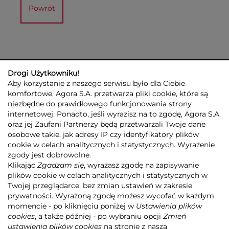
Powrót
Drogi Użytkowniku!
Aby korzystanie z naszego serwisu było dla Ciebie
komfortowe, Agora S.A. przetwarza pliki cookie, które są
niezbędne do prawidłowego funkcjonowania strony
internetowej. Ponadto, jeśli wyrazisz na to zgodę, Agora S.A.
GRUPA AGORA
DLA INWESTORÓW
DLA MEDIÓW
REKLAMA
oraz jej Zaufani Partnerzy będą przetwarzali Twoje dane
ESG
KONTAKT
osobowe takie, jak adresy IP czy identyfikatory plików
cookie w celach analitycznych i statystycznych. Wyrażenie
© 2026 Copyright AGORA SA
zgody jest dobrowolne.
POLITYKA PRYWATNOŚCI AGORA S.A.
Klikając
Zgadzam się
, wyrażasz zgodę na zapisywanie
POLITYKA PRYWATNOŚCI SERWISU AGORA.PL
plików cookie w celach analitycznych i statystycznych w
POLITYKA TRANSPARENTNOŚCI
Twojej przeglądarce, bez zmian ustawień w zakresie
prywatności. Wyrażoną zgodę możesz wycofać w każdym
ZASTRZEŻENIE PRAWNOAUTORSKIE
momencie - po kliknięciu poniżej w
Ustawienia plików
INFORMACJE O USŁUGACH MEDIALNYCH
MAPA SERWISU
RSS
cookies
, a także później - po wybraniu opcji
Zmień
ustawienia plików cookies
na stronie z naszą
Realizacja
NoMonday