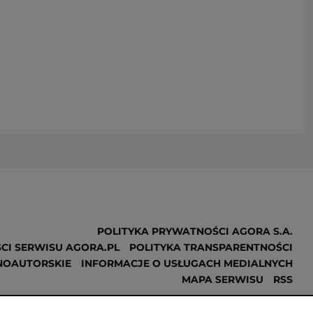
POLITYKA PRYWATNOŚCI AGORA S.A.
CI SERWISU AGORA.PL
POLITYKA TRANSPARENTNOŚCI
NOAUTORSKIE
INFORMACJE O USŁUGACH MEDIALNYCH
MAPA SERWISU
RSS
Realizacja
NoMonday