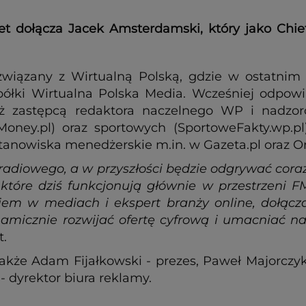
et dołącza Jacek Amsterdamski, który jako Chief
związany z Wirtualną Polską, gdzie w ostatnim o
spółki Wirtualna Polska Media. Wcześniej odpo
eż zastępcą redaktora naczelnego WP i nadzor
oney.pl) oraz sportowych (SportoweFakty.wp.pl
tanowiska menedżerskie m.in. w Gazeta.pl oraz O
 radiowego, a w przyszłości będzie odgrywać coraz
tóre dziś funkcjonują głównie w przestrzeni FM
em w mediach i ekspert branży online, dołącz
amicznie rozwijać ofertę cyfrową i umacniać n
t.
akże Adam Fijałkowski - prezes, Paweł Majorczyk
- dyrektor biura reklamy.