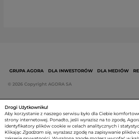
GRUPA AGORA
DLA INWESTORÓW
DLA MEDIÓW
R
© 2026 Copyright AGORA SA
Drogi Użytkowniku!
Aby korzystanie z naszego serwisu było dla Ciebie komfortowe
strony internetowej. Ponadto, jeśli wyrazisz na to zgodę, Agor
identyfikatory plików cookie w celach analitycznych i statyst
Klikając
Zgadzam się
, wyrażasz zgodę na zapisywanie plików 
zakresie prywatności. Wyrażoną zgodę możesz wycofać w każ