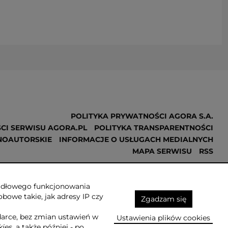
POLITYKA PRYWATNOŚCI AGORA S.A.
CI SERWISU AGORA.PL
POLITYKA TRANSPARENTNOŚCI
NOAUTORSKIE
INFORMACJE O USŁUGACH MEDIALNYCH
MAPA SERWISU
RSS
Realizacja
NoMonday
awidłowego funkcjonowania
obowe takie, jak adresy IP czy
Zgadzam się
darce, bez zmian ustawień w
Ustawienia plików cookies
kies
, a także później - po