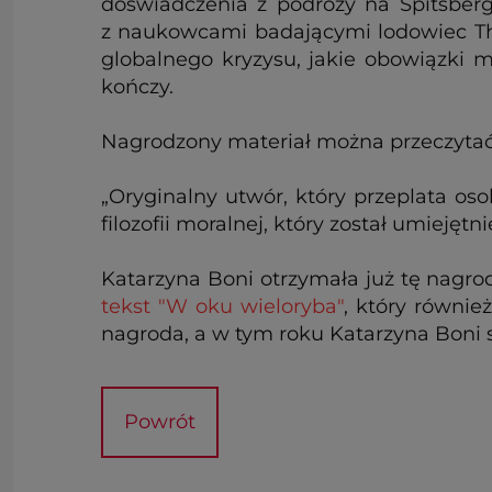
doświadczenia z podróży na Spitsber
z naukowcami badającymi lodowiec Thw
globalnego kryzysu, jakie obowiązki
kończy.
Nagrodzony materiał można przeczyta
„Oryginalny utwór, który przeplata os
filozofii moralnej, który został umieję
Katarzyna Boni otrzymała już tę nagr
tekst "W oku wieloryba"
, który równie
nagroda, a w tym roku Katarzyna Boni
Powrót