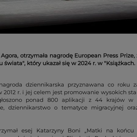
Agora, otrzymała nagrodę European Press Prize, 
 świata", który ukazał się w 2024 r. w "Książkach.
 nagroda dziennikarska przyznawana co roku z
 2012 r. i jej celem jest promowanie wysokich st
głoszono ponad 800 aplikacji z 44 krajów w p
ze, dziennikarstwo o tematyce migracyjnej ora
rzymał esej Katarzyny Boni „Matki na końcu 