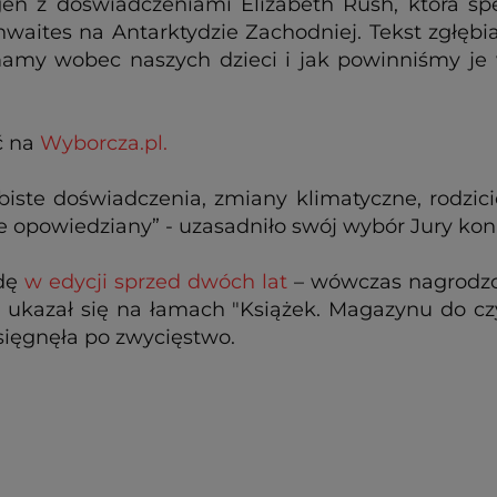
gen z doświadczeniami Elizabeth Rush, która sp
aites na Antarktydzie Zachodniej. Tekst zgłębia
 mamy wobec naszych dzieci i jak powinniśmy je
ć na
Wyborcza.pl.
obiste doświadczenia, zmiany klimatyczne, rodzic
tnie opowiedziany” - uzasadniło swój wybór Jury k
odę
w edycji sprzed dwóch lat
– wówczas nagrodzon
ż ukazał się na łamach "Książek. Magazynu do c
 sięgnęła po zwycięstwo.