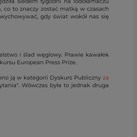
ędziła siedem tygodni na lodołamaczu
, co to znaczy zostać matką w czasach
 wychowywać, gdy świat wokół nas się
ielstwo i ślad węglowy. Prawie kawałek
onkursu European Press Prize.
o ją w kategorii Dyskurs Publiczny
za
zytania". Wówczas była to jednak druga