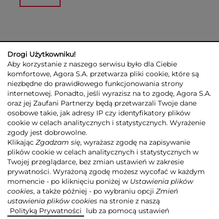
Drogi Użytkowniku!
Aby korzystanie z naszego serwisu było dla Ciebie
komfortowe, Agora S.A. przetwarza pliki cookie, które są
niezbędne do prawidłowego funkcjonowania strony
internetowej. Ponadto, jeśli wyrazisz na to zgodę, Agora S.A.
GRUPA AGORA
DLA INWESTORÓW
DLA MEDIÓW
REKLAMA
oraz jej Zaufani Partnerzy będą przetwarzali Twoje dane
ESG
KONTAKT
osobowe takie, jak adresy IP czy identyfikatory plików
cookie w celach analitycznych i statystycznych. Wyrażenie
© 2026 Copyright AGORA SA
zgody jest dobrowolne.
POLITYKA PRYWATNOŚCI AGORA S.A.
Klikając
Zgadzam się
, wyrażasz zgodę na zapisywanie
POLITYKA PRYWATNOŚCI SERWISU AGORA.PL
plików cookie w celach analitycznych i statystycznych w
POLITYKA TRANSPARENTNOŚCI
Twojej przeglądarce, bez zmian ustawień w zakresie
prywatności. Wyrażoną zgodę możesz wycofać w każdym
ZASTRZEŻENIE PRAWNOAUTORSKIE
momencie - po kliknięciu poniżej w
Ustawienia plików
INFORMACJE O USŁUGACH MEDIALNYCH
MAPA SERWISU
RSS
cookies
, a także później - po wybraniu opcji
Zmień
ustawienia plików cookies
na stronie z naszą
Realizacja
NoMonday
Polityką Prywatności
lub za pomocą ustawień