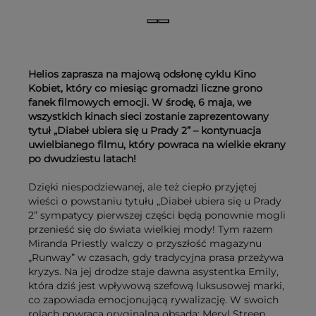
Helios zaprasza na majową odsłonę cyklu Kino
Kobiet, który co miesiąc gromadzi liczne grono
fanek filmowych emocji. W środę, 6 maja, we
wszystkich kinach sieci zostanie zaprezentowany
tytuł „Diabeł ubiera się u Prady 2” – kontynuacja
uwielbianego filmu, który powraca na wielkie ekrany
po dwudziestu latach!
Dzięki niespodziewanej, ale też ciepło przyjętej
wieści o powstaniu tytułu „Diabeł ubiera się u Prady
2” sympatycy pierwszej części będą ponownie mogli
przenieść się do świata wielkiej mody! Tym razem
Miranda Priestly walczy o przyszłość magazynu
„Runway” w czasach, gdy tradycyjna prasa przeżywa
kryzys. Na jej drodze staje dawna asystentka Emily,
która dziś jest wpływową szefową luksusowej marki,
co zapowiada emocjonującą rywalizację. W swoich
rolach powraca oryginalna obsada: Meryl Streep,