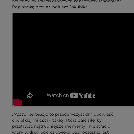
wojenny. W rolach głównych zobaczymy Magdalenę
Popławską oraz Arkadiusza Jakubika.
„
Nasza rewolucja
to przede wszystkim opowieść
o wielkiej miłości – takiej, która daje siłę, by
przetrwać najtrudniejsze momenty i nie stracić
wiary w drugiego człowieka. Jednocześnie jest