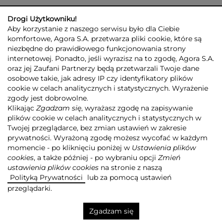
Drogi Użytkowniku!
Aby korzystanie z naszego serwisu było dla Ciebie
komfortowe, Agora S.A. przetwarza pliki cookie, które są
niezbędne do prawidłowego funkcjonowania strony
internetowej. Ponadto, jeśli wyrazisz na to zgodę, Agora S.A.
GRUPA AGORA
DLA INWESTORÓW
DLA MEDIÓW
REKLAMA
oraz jej Zaufani Partnerzy będą przetwarzali Twoje dane
ESG
KONTAKT
osobowe takie, jak adresy IP czy identyfikatory plików
cookie w celach analitycznych i statystycznych. Wyrażenie
© 2026 Copyright AGORA SA
zgody jest dobrowolne.
POLITYKA PRYWATNOŚCI AGORA S.A.
Klikając
Zgadzam się
, wyrażasz zgodę na zapisywanie
POLITYKA PRYWATNOŚCI SERWISU AGORA.PL
plików cookie w celach analitycznych i statystycznych w
POLITYKA TRANSPARENTNOŚCI
Twojej przeglądarce, bez zmian ustawień w zakresie
prywatności. Wyrażoną zgodę możesz wycofać w każdym
ZASTRZEŻENIE PRAWNOAUTORSKIE
momencie - po kliknięciu poniżej w
Ustawienia plików
INFORMACJE O USŁUGACH MEDIALNYCH
MAPA SERWISU
RSS
cookies
, a także później - po wybraniu opcji
Zmień
ustawienia plików cookies
na stronie z naszą
Realizacja
NoMonday
Polityką Prywatności
lub za pomocą ustawień
przeglądarki.
Zgadzam się