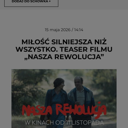
DODAJ DO SCHOWKA +
15 maja 2026 / 14:14
MIŁOŚĆ SILNIEJSZA NIŻ
WSZYSTKO. TEASER FILMU
„NASZA REWOLUCJA”
USUŃ ZE SCHOWKA