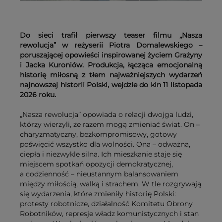
Do sieci trafił pierwszy teaser filmu „Nasza
rewolucja” w reżyserii Piotra Domalewskiego –
poruszającej opowieści inspirowanej życiem Grażyny
i Jacka Kuroniów. Produkcja, łącząca emocjonalną
historię miłosną z tłem najważniejszych wydarzeń
najnowszej historii Polski, wejdzie do kin 11 listopada
2026 roku.
„Nasza rewolucja” opowiada o relacji dwojga ludzi,
którzy wierzyli, że razem mogą zmieniać świat. On –
charyzmatyczny, bezkompromisowy, gotowy
poświęcić wszystko dla wolności. Ona – odważna,
ciepła i niezwykle silna. Ich mieszkanie staje się
miejscem spotkań opozycji demokratycznej,
a codzienność – nieustannym balansowaniem
między miłością, walką i strachem. W tle rozgrywają
się wydarzenia, które zmieniły historię Polski:
protesty robotnicze, działalność Komitetu Obrony
Robotników, represje władz komunistycznych i stan