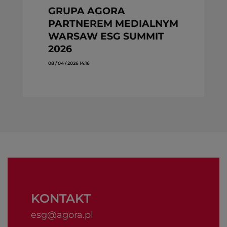
GRUPA AGORA
PARTNEREM MEDIALNYM
WARSAW ESG SUMMIT
w
2026
„W
08 / 04 / 2026 14:16
s
pi
Ag
i
i 
r
d
z
ks
za
Da
Wi
KONTAKT
esg@agora.pl