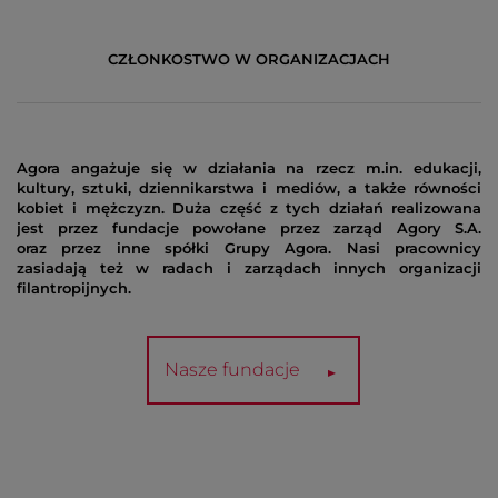
CZŁONKOSTWO W ORGANIZACJACH
Agora angażuje się w działania na rzecz m.in.
edukacji,
W
kultury, sztuki, dziennikarstwa i mediów
, a także
równości
r
kobiet i mężczyzn
. Duża część z tych działań realizowana
d
jest przez fundacje powołane przez zarząd Agory S.A.
c
oraz przez inne spółki Grupy Agora. Nasi pracownicy
i
zasiadają też w radach i zarządach innych organizacji
ob
filantropijnych.
Nasze fundacje