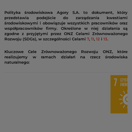
Polityka środowiskowa Agory S.A.
to dokument, który
przedstawia podejście do zarządzania kwestiami
środowiskowymi i obowiązuje wszystkich pracowników oraz
współpracowników firmy. Określone w niej działania są
zgodne z przyjętymi przez
ONZ Celami Zrównoważonego
Rozwoju (SDGs),
w szczególności
Celami
7
,
11
,
12
i
13
.
Kluczowe Cele Zrównoważonego Rozwoju ONZ, które
realizujemy w ramach działań na rzecz środowiska
Dz
naturalnego:
w
G
i 