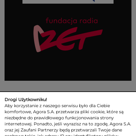
Pr
Ga
ro
(P
p
pr
Wi
Drogi Użytkowniku!
Aby korzystanie z naszego serwisu było dla Ciebie
komfortowe, Agora S.A. przetwarza pliki cookie, które są
niezbędne do prawidłowego funkcjonowania strony
internetowej. Ponadto, jeśli wyrazisz na to zgodę, Agora S.A.
GRUPA AGORA
DLA INWESTORÓW
DLA MEDIÓW
REKLAMA
oraz jej Zaufani Partnerzy będą przetwarzali Twoje dane
ESG
KONTAKT