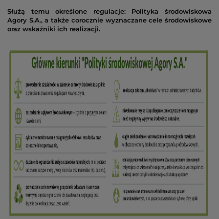
s
Służą temu określone regulacje:
Polityka środowiskowa
pr
Agory S.A
.
, a także corocznie wyznaczane cele środowiskowe
oraz wskaźniki ich realizacji.
P
r
A
u
w
Ro
od