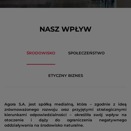
NASZ WPŁYW
ŚRODOWISKO
SPOŁECZEŃSTWO
ETYCZNY BIZNES
Agora S.A. jest spółką medialną, która – zgodnie z ideą
D
zrównoważonego rozwoju oraz przyjętymi strategicznymi
s
kierunkami odpowiedzialności – określiła swój wpływ na
p
otoczenie i dąży do ograniczenia negatywnego
b
oddziaływania na środowisko naturalne.
o
p