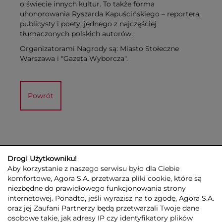
o świecie innych kultur. To także forma
uhonorowania Ryszarda Kapuścińskiego – reportera,
publicysty i poety, jednego z najczęściej
tłumaczonych polskich autorów.
Organizatorami Nagrody są: Miasto Stołeczne
Warszawa i "Gazeta Wyborcza".
Powrót
Drogi Użytkowniku!
Aby korzystanie z naszego serwisu było dla Ciebie
komfortowe, Agora S.A. przetwarza pliki cookie, które są
niezbędne do prawidłowego funkcjonowania strony
internetowej. Ponadto, jeśli wyrazisz na to zgodę, Agora S.A.
GRUPA AGORA
DLA INWESTORÓW
DLA MEDIÓW
REKLAMA
oraz jej Zaufani Partnerzy będą przetwarzali Twoje dane
ESG
KONTAKT
osobowe takie, jak adresy IP czy identyfikatory plików