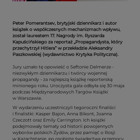
Peter Pomerantsev, brytyjski dziennikarz i autor
książek o współczesnych mechanizmach wpływu,
został laureatem 17. Nagrody im. Ryszarda
Kapuścińskiego za reportaż „Propagandysta, który
przechytrzył Hitlera” w przekładzie Aleksandry
Paszkowskiej (wydawnictwo Krytyka Polityczna).
Jury uznało tę opowieść o Seftonie Delmerze -
niezwykłym dziennikarzu i twórcy wojennej
propagandy - za najlepszą książkę reporterską
minionego roku. Uroczysta gala odbyła się 30 maja
podczas Międzynarodowych Targów Książki
w Warszawie.
W wydarzeniu uczestniczyli tegoroczni finaliści
i finalistki: Kasper Bajon, Anna Bikont, Joanna
Czeczott oraz Emily Carrington. Ich książki
podejmowały tematy od historii powojennych
wyborów polskich Żydów, przez pamięć o Rosji
w Kazachstanie, po osobiste świadectwa przemocy