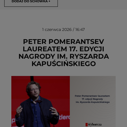
DODAJ DO SCHOWKA +
1 czerwca 2026 / 16:47
PETER POMERANTSEV
LAUREATEM 17. EDYCJI
NAGRODY IM. RYSZARDA
USUŃ ZE SCHOWKA
KAPUŚCIŃSKIEGO