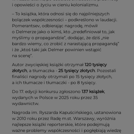
i opowieści o życiu w cieniu kolonializmu.
– To książka, która odnosi się do najpilniejszych
bolączek współczesności – podkreślono w laudacji.
Pomerantsev, odbierając nagrodę, mówił
o Delmerze jako o kimś, kto „zredefiniował to, jak
myślimy o propagandzie”, dodając, że dziś „nie
bardzo wiemy, co zrobić z narastającą propagandą”
i że „ktoś taki jak Delmer powinien wstąpić
na scenę”.
Autor zwycięskiej książki otrzymał
120 tysięcy
złotych
, a tłumaczka -
25 tysięcy złotych
. Pozostali
finaliści nagrody otrzymali po 15 tysięcy złotych,
a ich tłumacze i tłumaczki - po 8 tysięcy.
Do 17. edycji konkursu zgłoszono
137 książek
,
wydanych w Polsce w 2025 roku przez 35
wydawnictw.
Nagroda im. Ryszarda Kapuścińskiego, ustanowiona
w 2010 roku przez Radę m.st. Warszawy, wyróżnia
najlepsze książki reporterskie, które podejmują
ważne problemy współczesności i pogłębiają wiedzę