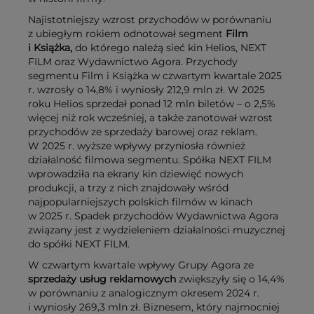
Najistotniejszy wzrost przychodów w porównaniu
z ubiegłym rokiem odnotował segment
Film
i Książka,
do którego należą sieć kin Helios, NEXT
FILM oraz Wydawnictwo Agora. Przychody
segmentu Film i Książka w czwartym kwartale 2025
r. wzrosły o 14,8% i wyniosły 212,9 mln zł. W 2025
roku Helios sprzedał ponad 12 mln biletów – o 2,5%
więcej niż rok wcześniej, a także zanotował wzrost
przychodów ze sprzedaży barowej oraz reklam.
W 2025 r. wyższe wpływy przyniosła również
działalność filmowa segmentu. Spółka NEXT FILM
wprowadziła na ekrany kin dziewięć nowych
produkcji, a trzy z nich znajdowały wśród
najpopularniejszych polskich filmów w kinach
w 2025 r. Spadek przychodów Wydawnictwa Agora
związany jest z wydzieleniem działalności muzycznej
do spółki NEXT FILM.
W czwartym kwartale wpływy Grupy Agora ze
sprzedaży usług reklamowych
zwiększyły się o 14,4%
w porównaniu z analogicznym okresem 2024 r.
i wyniosły 269,3 mln zł. Biznesem, który najmocniej