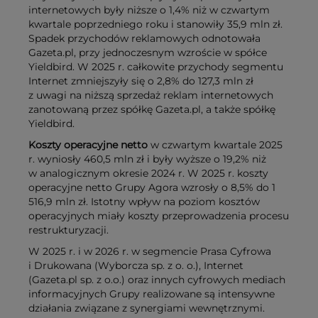
internetowych były niższe o 1,4% niż w czwartym
kwartale poprzedniego roku i stanowiły 35,9 mln zł.
Spadek przychodów reklamowych odnotowała
Gazeta.pl, przy jednoczesnym wzroście w spółce
Yieldbird. W 2025 r. całkowite przychody segmentu
Internet zmniejszyły się o 2,8% do 127,3 mln zł
z uwagi na niższą sprzedaż reklam internetowych
zanotowaną przez spółkę Gazeta.pl, a także spółkę
Yieldbird.
Koszty operacyjne netto
w czwartym kwartale 2025
r. wyniosły 460,5 mln zł i były wyższe o 19,2% niż
w analogicznym okresie 2024 r. W 2025 r. koszty
operacyjne netto Grupy Agora wzrosły o 8,5% do 1
516,9 mln zł. Istotny wpływ na poziom kosztów
operacyjnych miały koszty przeprowadzenia procesu
restrukturyzacji.
W 2025 r. i w 2026 r. w segmencie Prasa Cyfrowa
i Drukowana (Wyborcza sp. z o. o.), Internet
(Gazeta.pl sp. z o.o.) oraz innych cyfrowych mediach
informacyjnych Grupy realizowane są intensywne
działania związane z synergiami wewnętrznymi.