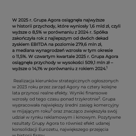
W 2025 r. Grupa Agora osiągnęła najwyższe
w historii przychody, które wyniosły 1,6 mld zł, czyli
wyższe o 8,5% w porównaniu z 2024 r. Spółka
zakończyła rok z najlepszym od dwóch dekad
zyskiem EBITDA na poziomie 279,6 mln zł,
a mediana wynagrodzeń wzrosła w tym okresie
o 11,5%. W czwartym kwartale 2025 r. Grupa Agora
osiągnęła przychody w wysokości 509,1 mln zł –
1
wyższe o 14,1% w porównaniu z rokiem 2024.
Realizacja kierunków strategicznych ogłoszonych
w 2023 roku przez zarząd Agory na cztery kolejne
lata przynosi realne efekty. Wyniki finansowe
2
wzrosły od tego czasu ponad trzykrotnie
. Grupa
wypracowała największy średni zasięg komercyjny
3
w mijającym roku
oraz znacząco zwiększyła swój
udział w rynku reklamowym i kinowym. Pozytywne
rezultaty Grupy Agora to również efekt udanej
konsolidacji Eurozetu, największego przejęcia
w historii firmy.