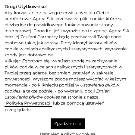
Drogi Użytkowniku!
Aby korzystanie z naszego serwisu było dla Ciebie
komfortowe, Agora S.A. przetwarza pliki cookie, które są
niezbędne do prawidłowego funkcjonowania strony
internetowej. Ponadto, jeśli wyrazisz na to zgodę, Agora S.A.
GRUPA AGORA
DLA INWESTORÓW
DLA MEDIÓW
REKLAMA
oraz jej Zaufani Partnerzy będą przetwarzali Twoje dane
ESG
KONTAKT
osobowe takie, jak adresy IP czy identyfikatory plików
cookie w celach analitycznych i statystycznych. Wyrażenie
© 2026 Copyright AGORA SA
zgody jest dobrowolne.
POLITYKA PRYWATNOŚCI AGORA S.A.
Klikając
Zgadzam się
, wyrażasz zgodę na zapisywanie
POLITYKA PRYWATNOŚCI SERWISU AGORA.PL
plików cookie w celach analitycznych i statystycznych w
POLITYKA TRANSPARENTNOŚCI
Twojej przeglądarce, bez zmian ustawień w zakresie
prywatności. Wyrażoną zgodę możesz wycofać w każdym
ZASTRZEŻENIE PRAWNOAUTORSKIE
momencie - po kliknięciu poniżej w
Ustawienia plików
INFORMACJE O USŁUGACH MEDIALNYCH
MAPA SERWISU
RSS
cookies
, a także później - po wybraniu opcji
Zmień
ustawienia plików cookies
na stronie z naszą
Realizacja
NoMonday
Polityką Prywatności
lub za pomocą ustawień
przeglądarki.
Zgadzam się
Ustawienia plików cookies