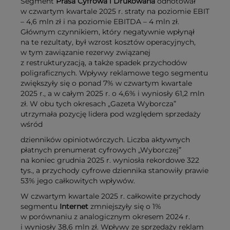
Segment
Prasa Cyfrowa i Drukowana
odnotował
w czwartym kwartale 2025 r. straty na poziomie EBIT
– 4,6 mln zł i na poziomie EBITDA – 4 mln zł.
Głównym czynnikiem, który negatywnie wpłynął
na te rezultaty, był wzrost kosztów operacyjnych,
w tym zawiązanie rezerwy związanej
z restrukturyzacją, a także spadek przychodów
poligraficznych. Wpływy reklamowe tego segmentu
zwiększyły się o ponad 7% w czwartym kwartale
2025 r., a w całym 2025 r. o 4,6% i wyniosły 61,2 mln
zł. W obu tych okresach „Gazeta Wyborcza”
utrzymała pozycję lidera pod względem sprzedaży
wśród
dzienników opiniotwórczych. Liczba aktywnych
płatnych prenumerat cyfrowych „Wyborczej”
na koniec grudnia 2025 r. wyniosła rekordowe 322
tys., a przychody cyfrowe dziennika stanowiły prawie
53% jego całkowitych wpływów.
W czwartym kwartale 2025 r. całkowite przychody
segmentu
Internet
zmniejszyły się o 1%
w porównaniu z analogicznym okresem 2024 r.
i wyniosły 38,6 mln zł. Wpływy ze sprzedaży reklam