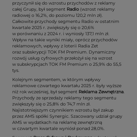
przyczynił się do wzrostu przychodów z reklamy
całej Grupy, był segment
Radio
(wzrost reklamy
radiowej o 16,2%, do poziomu 120,2 mln zł).
Całkowite przychody segmentu Radio w ostatnim
kwartale 2025 r. zwiększyły się o 20,6%
w porównaniu z 2024 r. i wyniosły 137,1 mln zł.
Wpływ na takie wyniki miały, oprócz przychodów
reklamowych, wpływy z loterii Radia Zet
oraz subskrypcji TOK FM Premium. Dynamiczny
rozwój usług cyfrowych przełożył się na wzrost
w subskrypcjach TOK FM Premium o 25,9% do 55,5
tys.
Kolejnym segmentem, w którym wpływy
reklamowe czwartego kwartału 2025 r. były wyższe
niż rok wcześniej, był segment
Reklama Zewnętrzna
.
Przychody ze sprzedaży reklamy tego segmentu
zwiększyły się o 25,8% do 74,7 mln zł.
Najistotniejszym czynnikiem wzrostu był zakup
przez AMS spółki Synergic. Szacowany udział grupy
AMS w wydatkach na reklamę zewnętrzną
w czwartym kwartale wyniósł ponad 28,0%.