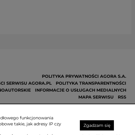
POLITYKA PRYWATNOŚCI AGORA S.A.
CI SERWISU AGORA.PL
POLITYKA TRANSPARENTNOŚCI
NOAUTORSKIE
INFORMACJE O USŁUGACH MEDIALNYCH
MAPA SERWISU
RSS
Realizacja
NoMonday
awidłowego funkcjonowania
obowe takie, jak adresy IP czy
Zgadzam się