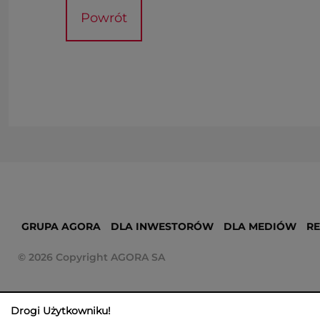
Powrót
GRUPA AGORA
DLA INWESTORÓW
DLA MEDIÓW
R
© 2026 Copyright AGORA SA
Drogi Użytkowniku!