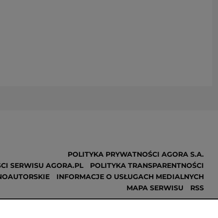
POLITYKA PRYWATNOŚCI AGORA S.A.
CI SERWISU AGORA.PL
POLITYKA TRANSPARENTNOŚCI
NOAUTORSKIE
INFORMACJE O USŁUGACH MEDIALNYCH
MAPA SERWISU
RSS
Realizacja
NoMonday